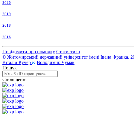
2020
2019
2018
2016
Повідомити про помилку
Статистика
© Житомирський державний університет імені Івана Франка, 2
Віталій Кучер
&
Володимир Чумак
Пошук
Сповіщення