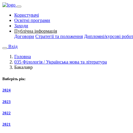
Користувачі
Освітні програми
Заходи
Публічна інформація
Договори
Стратегії та положення
Дипломні/курсові робо
Вхід
Головна
035 Філологія / Українська мова та література
Бакалавр
Виберіть рік:
2024
2023
2022
2021