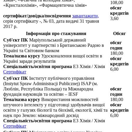
108,00
«Кристалохімія», «Фармацевтична хімія»
обсяг
кредитів
сертифікат/довідка/посвідчення
завантажити,
3,60
серія сертифікату -, № 03, дата видачі 31 травня
2017 р.
Інформація про стажування
Обсяг
Суб'єкт ПК
Маріупольський державний
обсяг
університет у партнерстві з Британською Радою в
годин
Україні та Світовим банком
180,00
Тема/назва курсу
Удосконалення вищої освіти в
обсяг
Україні заради результатів
кредитів
Спеціальність/освітня програма
E3 Хімія / Хімія
6,00
Сертифікат
Суб'єкт ПК
Інститут публічного управління
(Instytut Spraw Administracji Publicznej) ISAP (м.
Люблін, Республіка Польща) та Міжнародна
обсяг
фундація науковців та освітян – IESF
годин
Тема/назва курсу
Використання можливостей
180,00
штучного інтелекту у підготовці здобувачів вищої
обсяг
освіти у галузях біології та біохімії, екології, хімії та
кредитів
наук про Землю: міжнародний досвід
6,00
Спеціальність/освітня програма
E3 Хімія / Хімія
Сертифікат