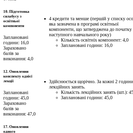
10. Підготовка
силабусу з
4 кредити та менше (першій у списку осо
освітньої
яка зазначена в програмі освітньої
компоненти
компоненти, що затверджена до початку
наступного навчального року)
Заплановані
Кількість освітніх компонент: 4,0
години: 16,0
Заплановані години: 16,0
Зараховано
балів за
виконання: 4,0
12. Оновлення
конспекту однієї
лекції
Здійснюється щорічно. За кожні 2 годин
лекційних занять.
Кількість лекційних занять (шт.): 4
Заплановані
Заплановані години: 45,0
години: 45,0
Зараховано
балів за
виконання: 47,0
17. Оновлення
одного