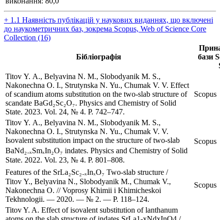
виконання: 80,0
+ 1.1 Наявність публікацій у наукових виданнях, що включені
до наукометричних баз, зокрема Scopus, Web of Science Core
Collection (16)
Прина
Бібліографія
бази S
Titov Y. A., Belyavina N. M., Slobodyanik M. S.,
Nakonechna O. I., Strutynska N. Yu., Chumak V. V. Effect
of scandium atoms substitution on the two-slab structure of
Scopus
scandate BaGd₂Sc₂O₇. Physics and Chemistry of Solid
State. 2023. Vol. 24, № 4. P. 742–747.
Titov Y. A., Belyavina N. M., Slobodyanik M. S.,
Nakonechna O. I., Strutynska N. Yu., Chumak V. V.
Isovalent substitution impact on the structure of two-slab
Scopus
BaNd₂₋ₓSmₓIn₂O₇ indates. Physics and Chemistry of Solid
State. 2022. Vol. 23, № 4. P. 801–808.
Features of the SrLa₂Sc₂₋ₓInₓO₇ Two-slab structure /
Titov Y., Belyavina N., Slobodyanik M., Chumak V.,
Scopus
Nakonechna O. // Voprosy Khimii i Khimicheskoi
Tekhnologii. — 2020. — № 2. — P. 118–124.
Titov Y. A. Effect of isovalent substitution of lanthanum
atoms on the slab structure of indates SrLa1-xNdxInO4 /