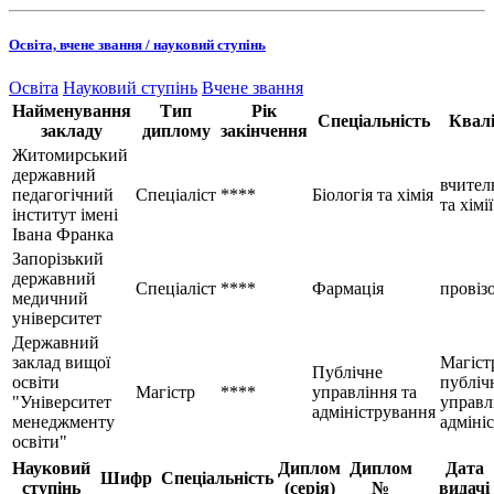
Освіта, вчене звання / науковий ступінь
Освіта
Науковий ступінь
Вчене звання
Найменування
Тип
Рік
Спеціальність
Квалі
закладу
диплому
закінчення
Житомирський
державний
вчитель
педагогічний
Спеціаліст
****
Біологія та хімія
та хімії
інститут імені
Івана Франка
Запорізький
державний
Спеціаліст
****
Фармація
провіз
медичний
університет
Державний
заклад вищої
Магіст
Публічне
освіти
публіч
Магістр
****
управління та
"Університет
управл
адміністрування
менеджменту
адміні
освіти"
Науковий
Диплом
Диплом
Дата
Шифр
Спеціальність
ступінь
(серія)
№
видачі