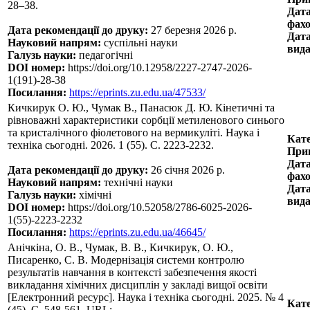
28–38.
Дата
фахо
Дата рекомендації до друку:
27 березня 2026 р.
Дата
Науковий напрям:
суспільні науки
вида
Галузь науки:
педагогічні
DOI номер:
https://doi.org/10.12958/2227-2747-2026-
1(191)-28-38
Посилання:
https://eprints.zu.edu.ua/47533/
Кичкирук О. Ю., Чумак В., Панасюк Д. Ю. Кінетичні та
рівноважні характеристики сорбції метиленового синього
та кристалічного фіолетового на вермикуліті. Наука і
Кате
техніка сьогодні. 2026. 1 (55). С. 2223-2232.
Прин
Дата
Дата рекомендації до друку:
26 січня 2026 р.
фахо
Науковий напрям:
технічні науки
Дата
Галузь науки:
хімічні
вида
DOI номер:
https://doi.org/10.52058/2786-6025-2026-
1(55)-2223-2232
Посилання:
https://eprints.zu.edu.ua/46645/
Анічкіна, О. В., Чумак, В. В., Кичкирук, О. Ю.,
Писаренко, С. В. Модернізація системи контролю
результатів навчання в контексті забезпечення якості
викладання хімічних дисциплін у закладі вищої освіти
[Електронний ресурс]. Наука і техніка сьогодні. 2025. № 4
Кате
(45). С. 548-561. URL: