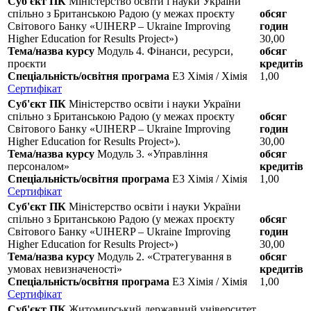
Суб'єкт ПК
Міністерство освіти і науки України
спільно з Британською Радою (у межах проєкту
обсяг
Світового Банку «UIHERP – Ukraine Improving
годин
Higher Education for Results Project»)
30,00
Тема/назва курсу
Модуль 4. Фінанси, ресурси,
обсяг
проєкти
кредитів
Спеціальність/освітня програма
E3 Хімія / Хімія
1,00
Сертифікат
Суб'єкт ПК
Міністерство освіти і науки України
спільно з Британською Радою (у межах проєкту
обсяг
Світового Банку «UIHERP – Ukraine Improving
годин
Higher Education for Results Project»).
30,00
Тема/назва курсу
Модуль 3. «Управління
обсяг
персоналом»
кредитів
Спеціальність/освітня програма
E3 Хімія / Хімія
1,00
Сертифікат
Суб'єкт ПК
Міністерство освіти і науки України
спільно з Британською Радою (у межах проєкту
обсяг
Світового Банку «UIHERP – Ukraine Improving
годин
Higher Education for Results Project»)
30,00
Тема/назва курсу
Модуль 2. «Стратегування в
обсяг
умовах невизначеності»
кредитів
Спеціальність/освітня програма
E3 Хімія / Хімія
1,00
Сертифікат
Суб'єкт ПК
Житомирський державний університет