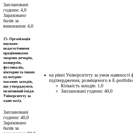
Заплановані
години: 4,0
Зараховано
балів за
виконання: 4,0
15. Організація
науково-
педагогічними
працівниками
творчих вечорів,
концертів,
фестивалів,
вікторин та інших
на рівні Університету за умов наявності 
культурно-
підтвердження, розміщеного в Е-portfolio
масових заходів,
Кількість заходів: 1,0
що утверджують
Заплановані години: 40,0
позитивний імідж
Університету за
один захід
Заплановані
години: 40,0
Зараховано
балів за