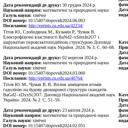
фахо
Дата рекомендації до друку:
30 грудня 2024 р.
Дата
Науковий напрям:
математичні та природничі науки
вида
Галузь науки:
хімічні
DOI номер:
10.15407/dopovidi2024.06.003
Посилання:
http://eprints.zu.edu.ua/42234/
Тітов Ю., Слободяник М., Кузьмін Р., Чумак В.
Електрофізичні властивості BaNd2–xSmxIn2O7 з
шаруватою перовськітоподібною структурою Доповіді
Кате
Національної академії наук України. 2024. № 3. С. 60–68.
Прин
Дата
Дата рекомендації до друку:
02 вересня 2024 р.
фахо
Науковий напрям:
математичні та природничі науки
Дата
Галузь науки:
хімічні
вида
DOI номер:
10.15407/dopovidi2024.03.060
Посилання:
http://eprints.zu.edu.ua/40764/
Тітов Ю. М., Чумак В. В. Вплив заміщення атомів
гадолінію на будову двошарової структури скандатів
BaGd2–хDyxSc2O7. Доповіді Національної академії наук
Кате
України. 2024. № 2. С. 51–59.
Прин
Дата
Дата рекомендації до друку:
23 квітня 2024 р.
фахо
Науковий напрям:
математичні та природничі науки
Дата
Галузь науки:
хімічні
вида
DOI номер:
10.15407/dopovidi2024.02.051