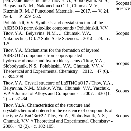
perovskite-like structure / Titov Y. O., Slobodyanik M. S.,
Scopus 
Belyavina N. M., Nakonechna O. I., Chumak V. V.,
Science
Kuzmin R. M. // Functional Materials. — 2017. — V. 24,
№ 4. — P. 559–562.
Polubinskii, V.V. Synthesis and crystal structure of the
A6B5O18 perovskite-like compounds / Polubinskii, V.V.,
Titov, Y.A., Belyavina, N.M., ... Chumak, V.V.,
Scopus
Nakonechna, O.I. // Solid State Sciences. - 2014. - 29. - с.
1-5
Titov, Y.A. Mechanisms for the formation of layered
A4B3O12 compounds from coprecipitated
hydroxocarbonate and hydroxide systems / Titov, Y.A.,
Scopus
Slobodyanik, N.S., Polubinskii, V.V., Chumak, V.V. //
Theoretical and Experimental Chemistry. - 2012. - 47 (6). -
с. 394-398
Titov, Y.A. Crystal structure of La5Ti4GaO17 / Titov, Y.A.,
Belyavina, N.M., Markiv, V.Ya., Chumak, V.V., Yaschuk,
Scopus
V.P. // Journal of Alloys and Compounds. - 2007. - 430 (1-
2). - с. 81-84.
Titov, Yu.A. Characteristics of the structure and
crystallochemical criteria for the existence of compounds of
the type AnBnO3n+2 / Titov, Yu.A., Slobodyanik, N.S.,
Scopus
Chumak, V.V. // Theoretical and Experimental Chemistry/ -
2006. - 42 (2). - с. 102-105.