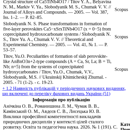
Crystal structure of Ca5TiNb4O17 / Titov Y. A., Belyavina
N. M., Markiv V. Ya., Slobodyanik M. S., Chumak V. V. //
Scopus
Journal of Alloys and Compounds. — 2005. — Vol. 387,
Iss. 1–2. — P. 82–85.
Slobodyanik N. S. Phase transformations in formation of
five-layer perovskites Ca5−xSrxTiNb4O17 (x = 0−5) from
coprecipitated hydroxocarbonate systems / Slobodyanik N.
Scopus
S., Titov Yu. A., Chumak V. V. // Theoretical and
Experimental Chemistry. — 2005. — Vol. 41, № 1. — P.
53–57.
Titov, Yu.O. Peculiarities of formation of slab perovskite-
like AnBnO3n+2-type compounds (A = Ca, Sr, La; B = Ti,
Nb; n=5) from the systems of coprecipitated
Scopus
hydroxycarbonates / Titov, Yu.O., Chumak, V.V.,
Slobodyanik, M.S. // Ukrainskij Khimicheskij Zhurnal. -
2005. - 71 (1-2). - с. 19-23.
+ 1.2 Наявність публікацій у періодичних наукових виданнях,
що включені до переліку фахових видань України (51)
Інформація про публікацію
Анічкіна О. В., Романишина Л. М., Чумак В. В.,
Камінський О. М., Авдєєв С. В., Лисецька Ю. В.
Виклики професійної компетентності викладачів
природничих дисциплін у контексті цілей сталого
Кате
розвитку. Освіта та педагогічна наука. 2026. № 1 (191). С.
Прин