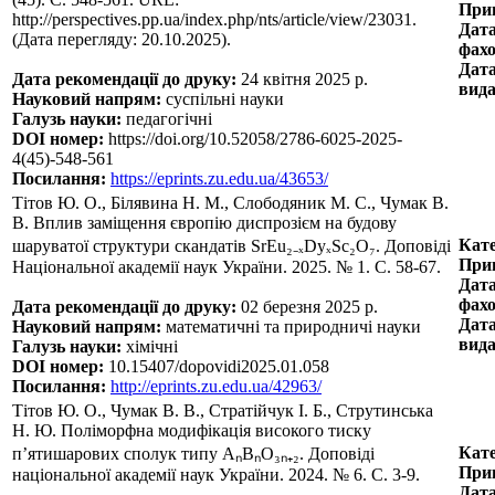
Прин
http://perspectives.pp.ua/index.php/nts/article/view/23031.
Дата
(Дата перегляду: 20.10.2025).
фахо
Дата
Дата рекомендації до друку:
24 квітня 2025 р.
вида
Науковий напрям:
суспільні науки
Галузь науки:
педагогічні
DOI номер:
https://doi.org/10.52058/2786-6025-2025-
4(45)-548-561
Посилання:
https://eprints.zu.edu.ua/43653/
Тітов Ю. О., Білявина Н. М., Слободяник М. С., Чумак В.
В. Вплив заміщення європію диспрозієм на будову
Кате
шаруватої структури скандатів SrEu₂₋ₓDyₓSc₂O₇. Доповіді
Прин
Національної академії наук України. 2025. № 1. С. 58-67.
Дата
фахо
Дата рекомендації до друку:
02 березня 2025 р.
Дата
Науковий напрям:
математичні та природничі науки
вида
Галузь науки:
хімічні
DOI номер:
10.15407/dopovidi2025.01.058
Посилання:
http://eprints.zu.edu.ua/42963/
Тітов Ю. О., Чумак В. В., Стратійчук І. Б., Струтинська
Н. Ю. Поліморфна модифікація високого тиску
Кате
п’ятишарових сполук типу AₙBₙO₃ₙ₊₂. Доповіді
Прин
національної академії наук України. 2024. № 6. С. 3-9.
Дата