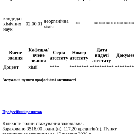
кандидат
неорганічна
хімічних
02.00.01
**
********
********
хімія
наук
Кафедра/
Дата
Вчене
Серія
Номер
вчене
видачі
Докуме
звання
атестату
атестату
звання
атестату
Доцент
хімії
****
********
**********
********
Актуальні пункти професійної активності
Професійний розвиток
Кількість годин стажування задовільна.
Зараховано 3516,00 годин(и), 117,20 кредитів(и). Пункт