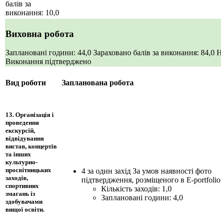
балів за
виконання: 10,0
Виховна робота
Заплановані години: 44,0
Зараховано балів за виконання: 84,0
Н
Виконання підтверджено
Вид роботи
Запланована робота
13. Організація і
проведення
екскурсій,
відвідування
вистав, концертів
та інших
культурно-
просвітницьких
4 за один захід За умов наявності фото
заходів,
підтвердження, розміщеного в Е-portfolio
спортивних
Кількість заходів: 1,0
змагань із
Заплановані години: 4,0
здобувачами
вищої освіти.