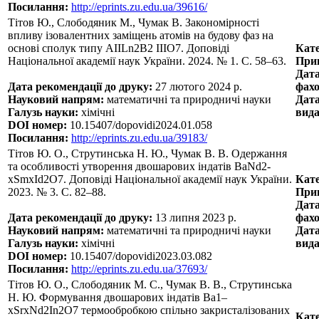
Посилання:
http://eprints.zu.edu.ua/39616/
Тітов Ю., Слободяник М., Чумак В. Закономірності
впливу ізовалентних заміщень атомів на будову фаз на
основі сполук типу AIILn2B2 IIIO7. Доповіді
Кате
Національної академії наук України. 2024. № 1. С. 58–63.
Прин
Дата
Дата рекомендації до друку:
27 лютого 2024 р.
фахо
Науковий напрям:
математичні та природничі науки
Дата
Галузь науки:
хімічні
вида
DOI номер:
10.15407/dopovidi2024.01.058
Посилання:
http://eprints.zu.edu.ua/39183/
Тітов Ю. О., Струтинська Н. Ю., Чумак В. В. Одержання
та особливості утворення двошарових індатів BaNd2-
xSmxId2O7. Доповіді Національної академії наук України.
Кате
2023. № 3. С. 82–88.
Прин
Дата
Дата рекомендації до друку:
13 липня 2023 р.
фахо
Науковий напрям:
математичні та природничі науки
Дата
Галузь науки:
хімічні
вида
DOI номер:
10.15407/dopovidi2023.03.082
Посилання:
http://eprints.zu.edu.ua/37693/
Тітов Ю. О., Слободяник М. С., Чумак В. В., Струтинська
Н. Ю. Формування двошарових індатів Ba1–
хSrxNd2In2O7 термообробкою спільно закристалізованих
Кате