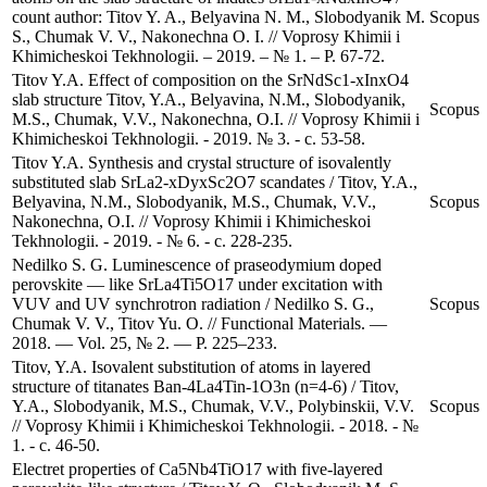
count author: Titov Y. A., Belyavina N. M., Slobodyanik M.
Scopus
S., Chumak V. V., Nakonechna O. I. // Voprosy Khimii i
Khimicheskoi Tekhnologii. – 2019. – № 1. – P. 67-72.
Titov Y.A. Effect of composition on the SrNdSc1-xInxO4
slab structure Titov, Y.A., Belyavina, N.M., Slobodyanik,
Scopus
M.S., Chumak, V.V., Nakonechna, O.I. // Voprosy Khimii i
Khimicheskoi Tekhnologii. - 2019. № 3. - с. 53-58.
Titov Y.A. Synthesis and crystal structure of isovalently
substituted slab SrLa2-xDyxSc2O7 scandates / Titov, Y.A.,
Belyavina, N.M., Slobodyanik, M.S., Chumak, V.V.,
Scopus
Nakonechna, O.I. // Voprosy Khimii i Khimicheskoi
Tekhnologii. - 2019. - № 6. - с. 228-235.
Nedilko S. G. Luminescence of praseodymium doped
perovskite — like SrLa4Ti5O17 under excitation with
VUV and UV synchrotron radiation / Nedilko S. G.,
Scopus
Chumak V. V., Titov Yu. O. // Functional Materials. —
2018. — Vol. 25, № 2. — P. 225–233.
Titov, Y.A. Isovalent substitution of atoms in layered
structure of titanates Ban-4La4Tin-1O3n (n=4-6) / Titov,
Y.A., Slobodyanik, M.S., Chumak, V.V., Polybinskii, V.V.
Scopus
// Voprosy Khimii i Khimicheskoi Tekhnologii. - 2018. - №
1. - с. 46-50.
Electret properties of Ca5Nb4TiO17 with five-layered