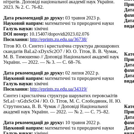
нітратів. Доповіді національної академії наук України.
Прин
2023. № 2. С. 76-82.
Дата
фахо
Дата рекомендації до друку:
03 травня 2023 р.
Дата
Науковий напрям:
математичні та природничі науки
вида
Галузь науки:
хімічні
DOI номер:
10.15407/dopovidi2023.02.076
Посилання:
http://eprints.zu.edu.ua/36738/
Тітов Ю. О. Синтез і кристалічна структура двошарових
скандатів BaLa2-xDyxSc2O7 / Ю. О. Тітов, В. В. Чумак,
Кате
М. В. Тимошенко // Доповіді Національної академії наук
Прин
України. — 2022. — № 3. — С. 68–76.
Дата
фахо
Дата рекомендації до друку:
02 липня 2022 р.
Дата
Науковий напрям:
математичні та природничі науки
вида
Галузь науки:
хімічні
Посилання:
http://eprints.zu.edu.ua/34319/
Синтез і кристалічна структура шаруватих перовськітів
SrLa1−xGdxScO4 / Ю. О. Тітов, М. С. Слободяник, Н. Ю.
Струтинська, В. В. Чумак // Доповіді Національної
Кате
академії наук України. — 2022. — № 2. — С. 75–82.
Прин
Дата
Дата рекомендації до друку:
10 травня 2022 р.
фахо
Науковий напрям:
математичні та природничі науки
Дата
Галузь науки:
хімічні
вида