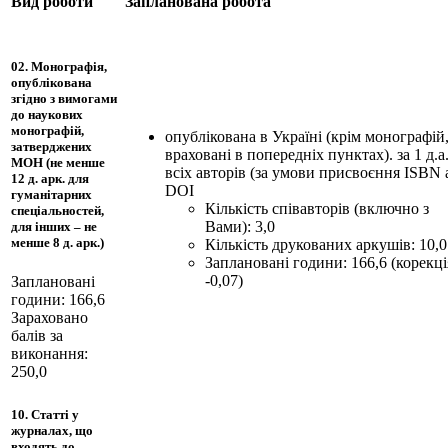
Вид роботи
Запланована робота
02. Монографія,
опублікована
згідно з вимогами
до наукових
монографій,
опублікована в Україні (крім монографій,
затверджених
враховані в попередніх пунктах). за 1 д.а
МОН (не менше
всіх авторів (за умови присвоєння ISBN 
12 д. арк. для
DOI
гуманітарних
Кількість співавторів (включно з
спеціальностей,
Вами): 3,0
для інших – не
менше 8 д. арк.)
Кількість друкованих аркушів: 10,0
Заплановані години: 166,6 (корекці
-0,07)
Заплановані
години: 166,6
Зараховано
балів за
виконання:
250,0
10. Статті у
журналах, що
входять до