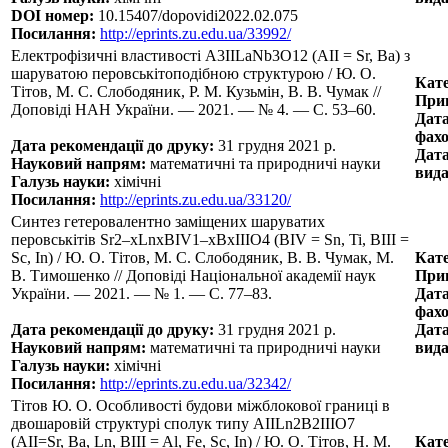
DOI номер:
10.15407/dopovidi2022.02.075
Посилання:
http://eprints.zu.edu.ua/33992/
Електрофізичні властивості A3IILaNb3O12 (AII = Sr, Ba) з
шаруватою перовськітоподібною структурою / Ю. О.
Кате
Тітов, М. С. Слободяник, Р. М. Кузьмін, В. В. Чумак //
Прин
Доповіді НАН України. — 2021. — № 4. — С. 53–60.
Дата
фахо
Дата рекомендації до друку:
31 грудня 2021 р.
Дата
Науковий напрям:
математичні та природничі науки
вида
Галузь науки:
хімічні
Посилання:
http://eprints.zu.edu.ua/33120/
Синтез гетеровалентно заміщених шаруватих
перовськітів Sr2–xLnxBIV1–xBxIIIO4 (BIV = Sn, Ti, BIII =
Sc, In) / Ю. О. Тітов, М. С. Слободяник, В. В. Чумак, М.
Кате
В. Тимошенко // Доповіді Національної академії наук
Прин
України. — 2021. — № 1. — С. 77–83.
Дата
фахо
Дата рекомендації до друку:
31 грудня 2021 р.
Дата
Науковий напрям:
математичні та природничі науки
вида
Галузь науки:
хімічні
Посилання:
http://eprints.zu.edu.ua/32342/
Тітов Ю. О. Особливості будови міжблокової границі в
двошаровій структурі сполук типу AIILn2B2IIIO7
(AII=Sr, Ba, Ln, BIII = Al, Fe, Sc, In) / Ю. О. Тітов, Н. М.
Кате