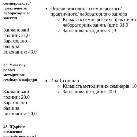
семінарського/
Оновлення одного семінарського/
практичного/
лабораторного
практичного/ лабораторного заняття
заняття
Кількість семінарських/ практични
лабораторних занять (шт.): 31,0
Заплановані
Заплановані години: 31,0
години: 31,0
Зараховано
балів за
виконання: 43,0
33. Участь у
роботі
методичних
семінарів кафедри
2 за 1 семінар
Кількість методичних семінарів: 10
Заплановані години: 20,0
Заплановані
години: 20,0
Зараховано
балів за
виконання: 20,0
45. Щорічне
оновлення
освітніх програм і