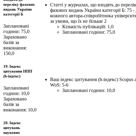
Статті у журналах, що входять до перелі
переліку фахових
видань України
фахових видань України категорії Б: 75 -
категорії Б
кожного автора-співробітника університ
за умови, що їх не більше 2
Заплановані
Кількість публікацій: 1,0
години: 75,0
Заплановані години: 75,0
Зараховано
балів за
виконання:
150,0
19. Індекс
цитування НПП
(h-індекс)
Ваш індекс цитування (h-індекс) Scopus 
WoS: 5-6
Заплановані
Заплановані години: 10,0
години: 10,0
Зараховано
балів за
виконання: 10,0
20. Індекс
цитувань
наукових