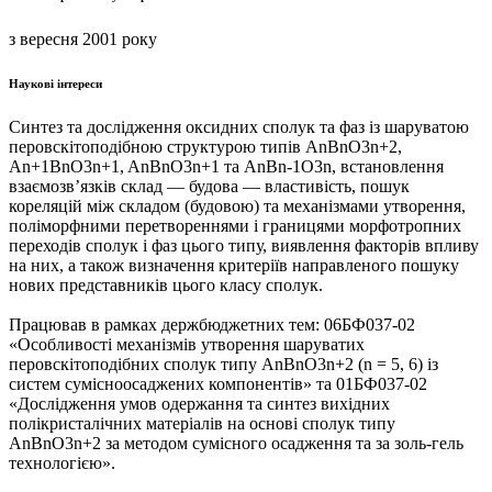
з вересня 2001 року
Наукові інтереси
Синтез та дослідження оксидних сполук та фаз із шаруватою
перовскітоподібною структурою типів AnBnO3n+2,
An+1BnO3n+1, AnBnO3n+1 та AnBn-1O3n, встановлення
взаємозв’язків склад — будова — властивість, пошук
кореляцій між складом (будовою) та механізмами утворення,
поліморфними перетвореннями і границями морфотропних
переходів сполук і фаз цього типу, виявлення факторів впливу
на них, а також визначення критеріїв направленого пошуку
нових представників цього класу сполук.
Працював в рамках держбюджетних тем: 06БФ037-02
«Особливості механізмів утворення шаруватих
перовскітоподібних сполук типу AnBnO3n+2 (n = 5, 6) із
систем сумісноосаджених компонентів» та 01БФ037-02
«Дослідження умов одержання та синтез вихідних
полікристалічних матеріалів на основі сполук типу
AnBnO3n+2 за методом сумісного осадження та за золь-гель
технологією».