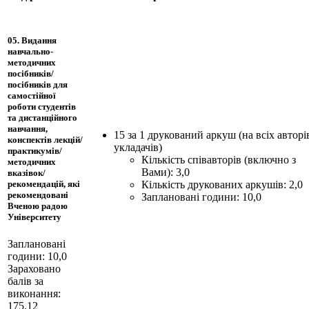
05. Видання
навчально-
методичних
посібників/
посібників для
самостійної
роботи студентів
та дистанційного
навчання,
15 за 1 друкований аркуш (на всіх авторів
конспектів лекцій/
укладачів)
практикумів/
Кількість співавторів (включно з
методичних
Вами): 3,0
вказівок/
Кількість друкованих аркушів: 2,0
рекомендацій, які
рекомендовані
Заплановані години: 10,0
Вченою радою
Університету
Заплановані
години: 10,0
Зараховано
балів за
виконання:
175,12