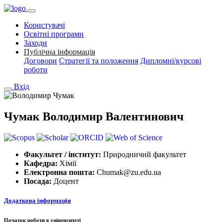
Користувачі
Освітні програми
Заходи
Публічна інформація
Договори
Стратегії та положення
Дипломні/курсові
роботи
Вхід
Чумак Володимир Валентинович
Факультет / інститут:
Природничий факультет
Кафедра:
Хімії
Електронна пошта:
Chumak@zu.edu.ua
Посада:
Доцент
Додаткова інформація
Початок роботи в університеті