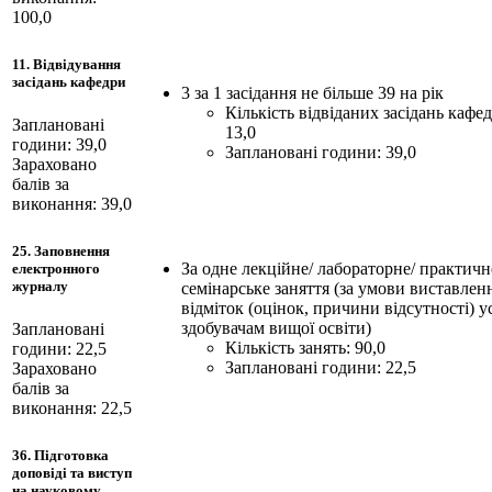
100,0
11. Відвідування
засідань кафедри
3 за 1 засідання не більше 39 на рік
Кількість відвіданих засідань кафе
Заплановані
13,0
години: 39,0
Заплановані години: 39,0
Зараховано
балів за
виконання: 39,0
25. Заповнення
За одне лекційне/ лабораторне/ практичн
електронного
журналу
семінарське заняття (за умови виставлен
відміток (оцінок, причини відсутності) у
здобувачам вищої освіти)
Заплановані
Кількість занять: 90,0
години: 22,5
Заплановані години: 22,5
Зараховано
балів за
виконання: 22,5
36. Підготовка
доповіді та виступ
на науковому