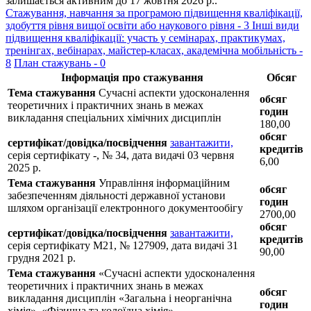
залишається активним до 17 жовтня 2026 р..
Стажування, навчання за програмою підвищення кваліфікації,
здобуття рівня вищої освіти або наукового рівня - 3
Інші види
підвищення кваліфікації: участь у семінарах, практикумах,
тренінгах, вебінарах, майстер-класах, академічна мобільність -
8
План стажувань - 0
Інформація про стажування
Обсяг
Тема стажування
Сучасні аспекти удосконалення
обсяг
теоретичних і практичних знань в межах
годин
викладання спеціальних хімічних дисциплін
180,00
обсяг
сертифікат/довідка/посвідчення
завантажити,
кредитів
серія сертифікату -, № 34, дата видачі 03 червня
6,00
2025 р.
Тема стажування
Управління інформаційним
обсяг
забезпеченням діяльності державної установи
годин
шляхом організації електронного документообігу
2700,00
обсяг
сертифікат/довідка/посвідчення
завантажити,
кредитів
серія сертифікату М21, № 127909, дата видачі 31
90,00
грудня 2021 р.
Тема стажування
«Сучасні аспекти удосконалення
теоретичних і практичних знань в межах
обсяг
викладання дисциплін «Загальна і неорганічна
годин
хімія», «Фізична та колоїдна хімія»,