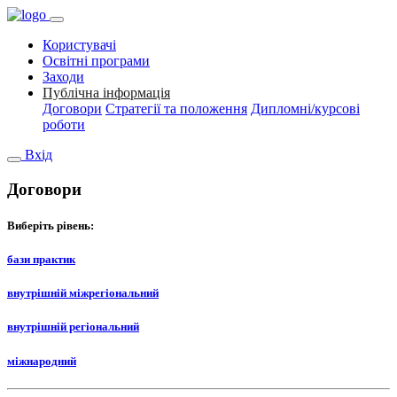
Користувачі
Освітні програми
Заходи
Публічна інформація
Договори
Стратегії та положення
Дипломні/курсові
роботи
Вхід
Договори
Виберіть рівень:
бази практик
внутрішній міжрегіональний
внутрішній регіональний
міжнародний