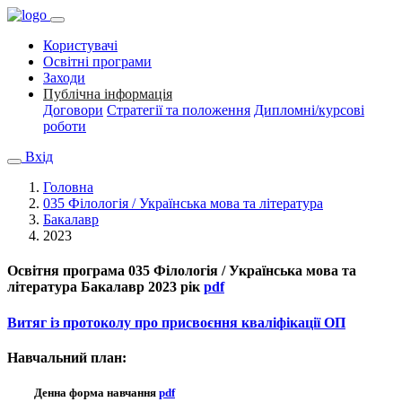
Користувачі
Освітні програми
Заходи
Публічна інформація
Договори
Стратегії та положення
Дипломні/курсові
роботи
Вхід
Головна
035 Філологія / Українська мова та література
Бакалавр
2023
Освітня програма
035 Філологія / Українська мова та
література Бакалавр 2023 рік
pdf
Витяг із протоколу про присвоєння кваліфікації ОП
Навчальний план:
Денна форма навчання
pdf