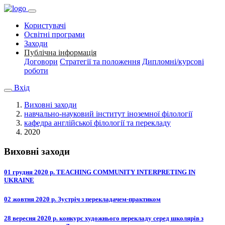
Користувачі
Освітні програми
Заходи
Публічна інформація
Договори
Стратегії та положення
Дипломні/курсові
роботи
Вхід
Виховні заходи
навчально-науковий інститут іноземної філології
кафедра англійської філології та перекладу
2020
Виховні заходи
01 грудня 2020 р. TEACHING COMMUNITY INTERPRETING IN
UKRAINE
02 жовтня 2020 р. Зустріч з перекладачем-практиком
28 вересня 2020 р. конкурс художнього перекладу серед школярів з