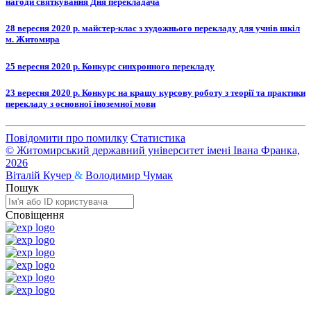
нагоди святкування Дня перекладача
28 вересня 2020 р. майстер-клас з художнього перекладу для учнів шкіл
м. Житомира
25 вересня 2020 р. Конкурс синхронного перекладу
23 вересня 2020 р. Конкурс на кращу курсову роботу з теорії та практики
перекладу з основної іноземної мови
Повідомити про помилку
Статистика
© Житомирський державний університет імені Івана Франка,
2026
Віталій Кучер
&
Володимир Чумак
Пошук
Сповіщення