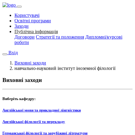
Користувачі
Освітні програми
Заходи
Публічна інформація
Договори
Стратегії та положення
Дипломні/курсові
роботи
Вхід
Виховні заходи
навчально-науковий інститут іноземної філології
Виховні заходи
Виберіть кафедру:
Англійської мови та прикладної лінгвістики
Англійської філології та перекладу
Германської філології та зарубіжної літератури