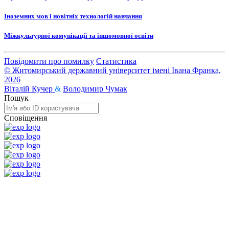
Іноземних мов і новітніх технологій навчання
Міжкультурної комунікації та іншомовної освіти
Повідомити про помилку
Статистика
© Житомирський державний університет імені Івана Франка,
2026
Віталій Кучер
&
Володимир Чумак
Пошук
Сповіщення