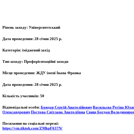
Рівень заходу:
Університетський
Дата проведення:
28 січня 2025 р.
Категорія:
іміджевий захід
Тип заходу:
Профорієнтаційні заходи
Місце проведення:
ЖДУ імені Івана Франка
Дата проведення:
28 січня 2025 р.
Кількість учасників:
50
Відповідальні особи:
Бондар Сергій Анатолійович
Васильєва Регіна Юхи
Олександрович
Постова Світлана Анатоліївна
Свищ Богдан Володимиро
Посилання на соціальні мережі:
https://vm.tiktok.com/ZMkpF637N/