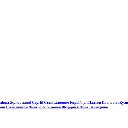
мівна
Жуковський Сергій Станіславович
Корнійчук Платон Павлович
Кули
вич
Степанчиков Дмитро Абрамович
Федорчук Анна Леонідівна