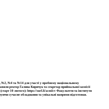
, №2, №4 та №14 для участі у пробному національному
тавили ректор Галина Киричук та секретар приймальної комісії
рт 10 лютого): https://surl.li/acmlcv Факультети та інститути
руючи сучасне обладнання та унікальні напрями підготовки.