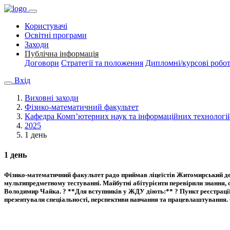
Користувачі
Освітні програми
Заходи
Публічна інформація
Договори
Стратегії та положення
Дипломні/курсові робо
Вхід
Виховні заходи
Фізико-математичний факультет
Кафедра Комп’ютерних наук та інформаційних технологі
2025
1 день
1 день
Фізико-математичний факультет радо приймав ліцеїстів Житомирський де
мультипредметному тестуванні. Майбутні абітурієнти перевірили знання, 
Володимир Чайка. ? **Для вступників у ЖДУ діють:** ? Пункт реєстрації 
презентували спеціальності, перспективи навчання та працевлаштування.