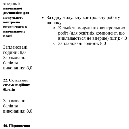
завдань із
навчальної
дисципліни для
За одну модульну контрольну роботу
модульного
контролю
щороку
визначеного в
Кількість модульних контрольних
навчальному
робіт (для освітніх компонент, що
плані
викладаються не вперше) (шт.): 4,0
Заплановані години: 8,0
Заплановані
години: 8,0
Зараховано
балів за
виконання: 8,0
22. Складання
екзаменаційних
білетів
—
Зараховано
балів за
виконання: 8,0
40. Підвищення