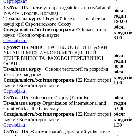
Сертифікат
Суб'єкт ПК
Інститут справ адміністрації публічної
обсяг
ISAP (м. Люблін, Польща)
годин
Тема/назва курсу
Штучний інтелект в освітіт та
180,00
науці краї Європейського Союзу
обсяг
Спеціальність/освітня програма
F3 Комп’ютерні
кредитів
науки / Комп'ютерні науки
6,00
Сертифікат
Суб'єкт ПК
МІНІСТЕРСТВО ОСВІТИ І НАУКИ
УКРАЇНИ МЦ0НАУКОВО-МЕТОДИЧНИЙ
обсяг
ЦЕНТР ВИЩОЇ ТА ФАХОВОЇ ПЕРЕДВИЩОІ
годин
ОСВІТИ
30,00
Тема/назва курсу
«Основи тестології та розробки
обсяг
тестових завдань»
кредитів
Спеціальність/освітня програма
122 Комп’ютерні
1,00
науки / Комп’ютерні науки
Сертифікат
Суб'єкт ПК
Університет Тарту (Естонія(
обсяг
Тема/назва курсу
Organization of International and
годин
Grant Work at the University
52,00
Спеціальність/освітня програма
122 Комп’ютерні
обсяг
науки / Комп’ютерні науки
кредитів
Сертифікат
1,30
Суб'єкт ПК
Житомирський державний університет