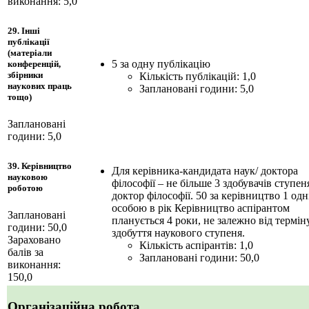
виконання: 5,0
29. Інші
публікації
(матеріали
5 за одну публікацію
конференцій,
збірники
Кількість публікацій: 1,0
наукових праць
Заплановані години: 5,0
тощо)
Заплановані
години: 5,0
39. Керівництво
Для керівника-кандидата наук/ доктора
науковою
філософії – не більше 3 здобувачів ступен
роботою
доктор філософії. 50 за керівництво 1 од
особою в рік Керівництво аспірантом
Заплановані
планується 4 роки, не залежно від термін
години: 50,0
здобуття наукового ступеня.
Зараховано
Кількість аспірантів: 1,0
балів за
Заплановані години: 50,0
виконання:
150,0
Організаційна робота