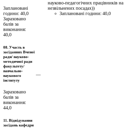
науково-педагогічних працівників на
незвільнених посадах))
Заплановані
Заплановані години: 40,0
години: 40,0
Зараховано
балів за
виконання:
40,0
08. Участь в
засіданнях Вченої
ради/ науково-
методичної ради
факультету/
навчально-
—
наукового
інституту
Зараховано
балів за
виконання:
44,0
11. Відвідування
засідань кафедри