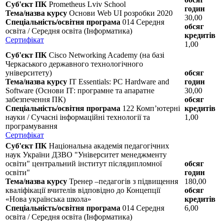
Суб'єкт ПК
Prometheus Lviv School
годин
Тема/назва курсу
Основи Web UI розробки 2020
30,00
Спеціальність/освітня програма
014 Середня
обсяг
освіта / Середня освіта (Інформатика)
кредитів
Сертифікат
1,00
Суб'єкт ПК
Cisco Networking Academy (на базі
Черкаського державного технологічного
університету)
обсяг
Тема/назва курсу
IT Essentials: PC Hardware and
годин
Software (Основи ІТ: програмне та апаратне
30,00
забезпечення ПК)
обсяг
Спеціальність/освітня програма
122 Комп’ютерні
кредитів
науки / Сучасні інформаційні технології та
1,00
програмування
Сертифікат
Суб'єкт ПК
Національна академія педагогічних
наук України ДЗВО "Університет менеджменту
освіти" центральний інститут післядипломної
обсяг
освіти"
годин
Тема/назва курсу
Тренер –педагогів з підвищення
180,00
кваліфікації вчителів відповідно до Концепції
обсяг
«Нова українська школа»
кредитів
Спеціальність/освітня програма
014 Середня
6,00
освіта / Середня освіта (Інформатика)