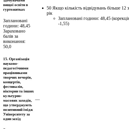
здобувачами
вищої освіти в
50 Якщо кількість відвідувань більше 12 
гуртожитках
рік
Заплановані години: 48,45 (корекці
Заплановані
-1,55)
години: 48,45
Зараховано
балів за
виконання:
50,0
15. Організація
науково-
педагогічними
працівниками
творчих вечорів,
концертів,
фестивалів,
вікторин та інших
культурно-
—
масових заходів,
що утверджують
позитивний імідж
Університету за
один захід