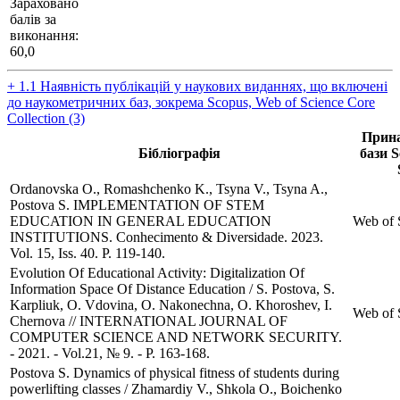
Зараховано
балів за
виконання:
60,0
+ 1.1 Наявність публікацій у наукових виданнях, що включені
до наукометричних баз, зокрема Scopus, Web of Science Core
Collection (3)
Прина
Бібліографія
бази S
Ordanovska O., Romashchenko K., Tsyna V., Tsyna A.,
Postova S. IMPLEMENTATION OF STEM
EDUCATION IN GENERAL EDUCATION
Web of 
INSTITUTIONS. Conhecimento & Diversidade. 2023.
Vol. 15, Iss. 40. Р. 119-140.
Evolution Of Educational Activity: Digitalization Of
Information Space Of Distance Education / S. Postova, S.
Karpliuk, O. Vdovina, O. Nakonechna, O. Khoroshev, I.
Web of 
Chernova // INTERNATIONAL JOURNAL OF
COMPUTER SCIENCE AND NETWORK SECURITY.
- 2021. - Vol.21, № 9. - P. 163-168.
Postova S. Dynamics of physical fitness of students during
powerlifting classes / Zhamardiy V., Shkola O., Boichenko