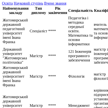
Освіта
Науковий ступінь
Вчене звання
Найменування
Тип
Рік
Спеціальність
Кваліфі
закладу
диплому
закінчення
Педагогіка і
Житомирський
методика
державний
вчитель
середньої
педагогічний
математ
Спеціаліст
****
освіти.
університет
та основ
Математика та
імені Івана
інформа
основи
Франка
інформатики
Державний
магістр 
121 Інженерія
університет
інженері
Магістр
****
програмного
"Житомирська
програм
забезпечення
політехніка"
забезпе
Житомирський
державний
магістр
університиет
Магістр
****
Філологія
філологі
імені Івана
Франка
керівни
підприє
Житомирський
установи
державний
організац
університет
Магістр
****
Менеджмент
сфері ос