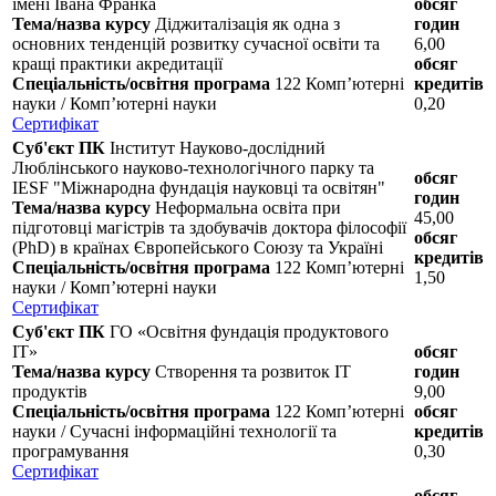
імені Івана Франка
обсяг
Тема/назва курсу
Діджиталізація як одна з
годин
основних тенденцій розвитку сучасної освіти та
6,00
кращі практики акредитації
обсяг
Спеціальність/освітня програма
122 Комп’ютерні
кредитів
науки / Комп’ютерні науки
0,20
Сертифікат
Суб'єкт ПК
Інститут Науково-дослідний
Люблінського науково-технологічного парку та
обсяг
IESF "Міжнародна фундація науковці та освітян"
годин
Тема/назва курсу
Неформальна освіта при
45,00
підготовці магістрів та здобувачів доктора філософії
обсяг
(PhD) в країнах Європейського Союзу та Україні
кредитів
Спеціальність/освітня програма
122 Комп’ютерні
1,50
науки / Комп’ютерні науки
Сертифікат
Суб'єкт ПК
ГО «Освітня фундація продуктового
ІТ»
обсяг
Тема/назва курсу
Створення та розвиток ІТ
годин
продуктів
9,00
Спеціальність/освітня програма
122 Комп’ютерні
обсяг
науки / Сучасні інформаційні технології та
кредитів
програмування
0,30
Сертифікат
обсяг