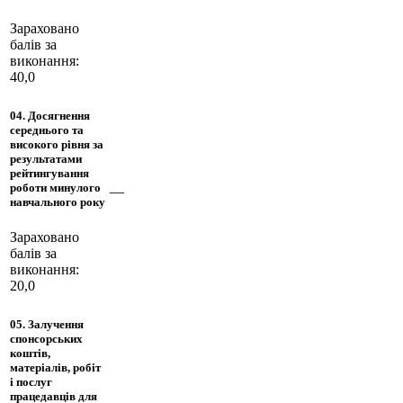
Зараховано
балів за
виконання:
40,0
04. Досягнення
середнього та
високого рівня за
результатами
рейтингування
роботи минулого
—
навчального року
Зараховано
балів за
виконання:
20,0
05. Залучення
спонсорських
коштів,
матеріалів, робіт
і послуг
працедавців для