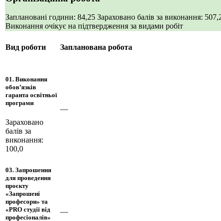
Заплановані години: 84,25
Зараховано балів за виконання: 507
Виконання очікує на підтвердження за видами робіт
Вид роботи
Запланована робота
01. Виконання
обов’язків
гаранта освітньої
програми
—
Зараховано
балів за
виконання:
100,0
03. Запрошення
для проведення
проєкту
«Запрошені
професори» та
«PRO студії від
—
професіоналів»