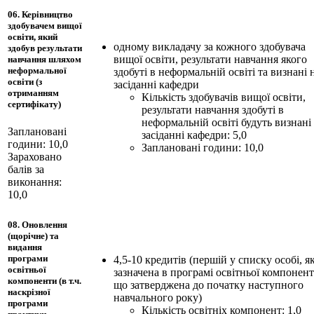
06. Керівництво
здобувачем вищої
освіти, який
одному викладачу за кожного здобувача
здобув результати
вищої освіти, результати навчання якого
навчання шляхом
неформальної
здобуті в неформальній освіті та визнані 
освіти (з
засіданні кафедри
отриманням
Кількість здобувачів вищої освіти,
сертифікату)
результати навчання здобуті в
неформальній освіті будуть визнані
Заплановані
засіданні кафедри: 5,0
години: 10,0
Заплановані години: 10,0
Зараховано
балів за
виконання:
10,0
08. Оновлення
(щорічне) та
видання
програми
4,5-10 кредитів (першій у списку особі, я
освітньої
зазначена в програмі освітньої компонент
компоненти (в т.ч.
що затверджена до початку наступного
наскрізної
навчального року)
програми
Кількість освітніх компонент: 1,0