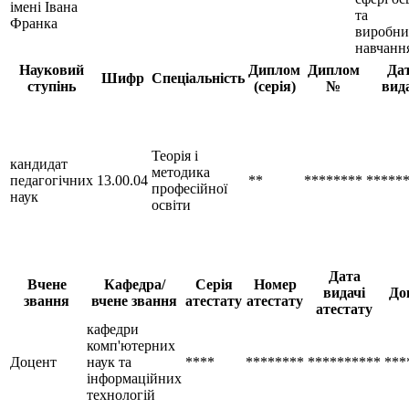
імені Івана
та
Франка
виробни
навчанн
Науковий
Диплом
Диплом
Да
Шифр
Спеціальність
ступінь
(серія)
№
вид
Теорія і
кандидат
методика
педагогічних
13.00.04
**
********
*****
професійної
наук
освіти
Дата
Вчене
Кафедра/
Серія
Номер
видачі
До
звання
вчене звання
атестату
атестату
атестату
кафедри
комп'ютерних
Доцент
наук та
****
********
**********
***
інформаційних
технологій