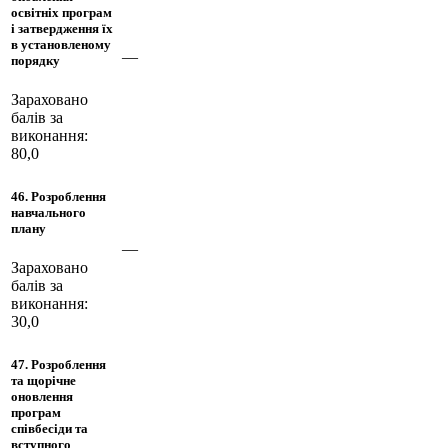
освітніх програм
і затвердження їх
в установленому
—
порядку
Зараховано
балів за
виконання:
80,0
46. Розроблення
навчального
плану
—
Зараховано
балів за
виконання:
30,0
47. Розроблення
та щорічне
оновлення
програм
співбесіди та
вступного