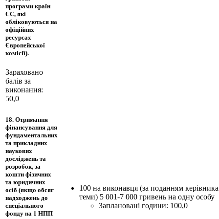
програми країн
ЄС, які
обліковуються на
офіційних
ресурсах
Європейської
комісії).
Зараховано
балів за
виконання:
50,0
18. Отримання
фінансування для
фундаментальних
та прикладних
наукових
досліджень та
розробок, за
кошти фізичних
та юридичних
100 на виконавця (за поданням керівника
осіб (якщо обсяг
теми) 5 001-7 000 гривень на одну особу
надходжень до
Заплановані години: 100,0
спеціального
фонду на 1 НПП