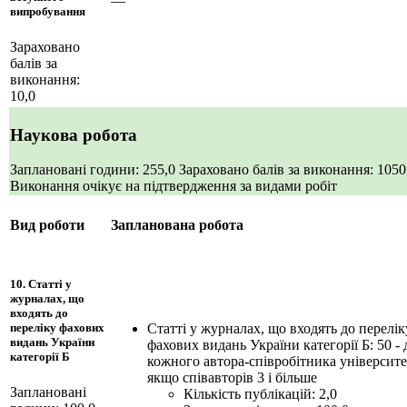
—
випробування
Зараховано
балів за
виконання:
10,0
Наукова робота
Заплановані години: 255,0
Зараховано балів за виконання: 105
Виконання очікує на підтвердження за видами робіт
Вид роботи
Запланована робота
10. Статті у
журналах, що
входять до
Статті у журналах, що входять до перелік
переліку фахових
видань України
фахових видань України категорії Б: 50 - 
категорії Б
кожного автора-співробітника університе
якщо співавторів 3 і більше
Заплановані
Кількість публікацій: 2,0