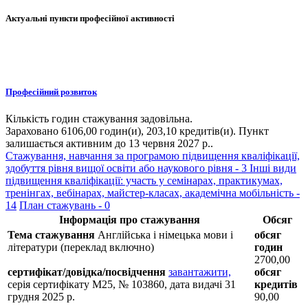
Актуальні пункти професійної активності
Професійний розвиток
Кількість годин стажування задовільна.
Зараховано 6106,00 годин(и), 203,10 кредитів(и). Пункт
залишається активним до 13 червня 2027 р..
Стажування, навчання за програмою підвищення кваліфікації,
здобуття рівня вищої освіти або наукового рівня - 3
Інші види
підвищення кваліфікації: участь у семінарах, практикумах,
тренінгах, вебінарах, майстер-класах, академічна мобільність -
14
План стажувань - 0
Інформація про стажування
Обсяг
Тема стажування
Англійська і німецька мови і
обсяг
літератури (переклад включно)
годин
2700,00
сертифікат/довідка/посвідчення
завантажити,
обсяг
серія сертифікату M25, № 103860, дата видачі 31
кредитів
грудня 2025 р.
90,00