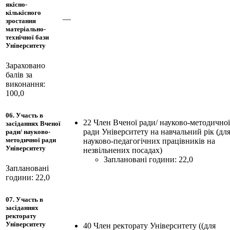
якісно-
кількісного
—
зростання
матеріально-
технічної бази
Університету
Зараховано
балів за
виконання:
100,0
06. Участь в
22 Член Вченої ради/ науково-методичної
засіданнях Вченої
ради Університету на навчальний рік (дл
ради/ науково-
методичної ради
науково-педагогічних працівників на
Університету
незвільнених посадах)
Заплановані години: 22,0
Заплановані
години: 22,0
07. Участь в
засіданнях
ректорату
Університету
40 Член ректорату Університету ((для