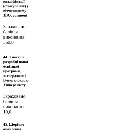
кваліфікації
(стажування) у
вітчизняному
ЗВО, установі
—
Зараховано
балів за
виконання:
360,0
44. Участь в
розробці нової
освітньої
програми,
затвердженої
Вченою радою
—
Університету
Зараховано
балів за
виконання:
10,0
45. Щорічне
оновлення