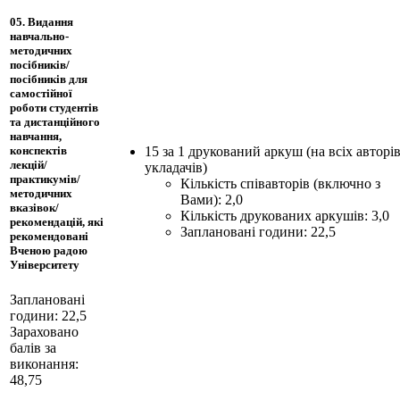
05. Видання
навчально-
методичних
посібників/
посібників для
самостійної
роботи студентів
та дистанційного
навчання,
15 за 1 друкований аркуш (на всіх авторів
конспектів
лекцій/
укладачів)
практикумів/
Кількість співавторів (включно з
методичних
Вами): 2,0
вказівок/
Кількість друкованих аркушів: 3,0
рекомендацій, які
Заплановані години: 22,5
рекомендовані
Вченою радою
Університету
Заплановані
години: 22,5
Зараховано
балів за
виконання:
48,75