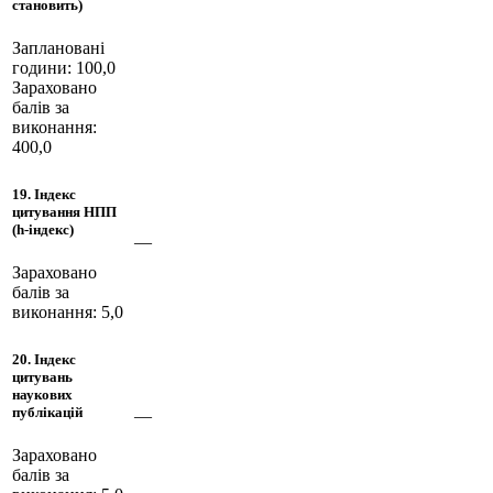
становить)
Заплановані
години: 100,0
Зараховано
балів за
виконання:
400,0
19. Індекс
цитування НПП
(h-індекс)
—
Зараховано
балів за
виконання: 5,0
20. Індекс
цитувань
наукових
публікацій
—
Зараховано
балів за