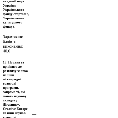
академії наук
України,
Українського
фонду стартапів,
Українського
культурного
фонду).
Зараховано
балів за
виконання:
40,0
13. Подана та
прийнята до
розгляду заявка
на інші
міжнародні
грантові
програми,
зокрема ті, які
мають наукову
складову
(Erasmus+,
Creative Europe
та інші наукові
—
грантові