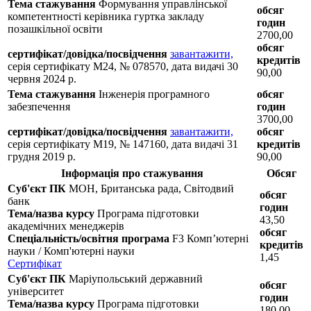
Тема стажування
Формування управлінської
обсяг
компетентності керівника гуртка закладу
годин
позашкільної освіти
2700,00
обсяг
сертифікат/довідка/посвідчення
завантажити,
кредитів
серія сертифікату M24, № 078570, дата видачі 30
90,00
червня 2024 р.
Тема стажування
Інженерія програмного
обсяг
забезпечення
годин
3700,00
сертифікат/довідка/посвідчення
завантажити,
обсяг
серія сертифікату М19, № 147160, дата видачі 31
кредитів
грудня 2019 р.
90,00
Інформація про стажування
Обсяг
Суб'єкт ПК
МОН, Британська рада, Світодвий
обсяг
банк
годин
Тема/назва курсу
Програма підготовки
43,50
академічних менеджерів
обсяг
Спеціальність/освітня програма
F3 Комп’ютерні
кредитів
науки / Комп'ютерні науки
1,45
Сертифікат
Суб'єкт ПК
Маріупольський державний
обсяг
університет
годин
Тема/назва курсу
Програма підготовки
180,00