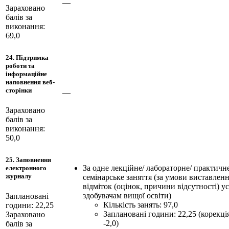
—
Зараховано
балів за
виконання:
69,0
24. Підтримка
роботи та
інформаційне
наповнення веб-
сторінки
—
Зараховано
балів за
виконання:
50,0
25. Заповнення
За одне лекційне/ лабораторне/ практичне
електронного
журналу
семінарське заняття (за умови виставлен
відміток (оцінок, причини відсутності) у
здобувачам вищої освіти)
Заплановані
Кількість занять: 97,0
години: 22,25
Заплановані години: 22,25 (корекці
Зараховано
-2,0)
балів за