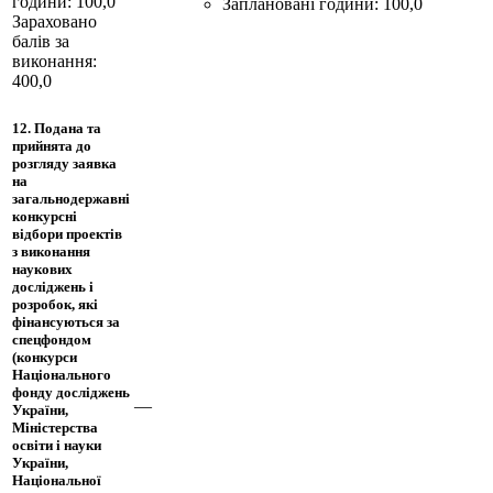
години: 100,0
Заплановані години: 100,0
Зараховано
балів за
виконання:
400,0
12. Подана та
прийнята до
розгляду заявка
на
загальнодержавні
конкурсні
відбори проектів
з виконання
наукових
досліджень і
розробок, які
фінансуються за
спецфондом
(конкурси
Національного
фонду досліджень
—
України,
Міністерства
освіти і науки
України,
Національної