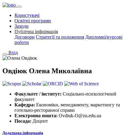
Користувачі
Освітні програми
Заходи
Публічна інформація
Договори
Стратегії та положення
Дипломні/курсові
роботи
Вхід
Овдіюк Олена Миколаївна
Факультет / інститут:
Соціально-психологічний
факультет
Кафедра:
Економіки, менеджменту, маркетингу та
готельно-ресторанної справи
Електронна пошта:
Ovdiuk-O@zu.edu.ua
Посада:
Доцент
Додаткова інформація