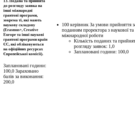
13. Подана та прийнята
до розгляду заявка на
інші міжнародні
грантові програми,
зокрема ті, які мають
100 керівник За умови прийняття з
наукову складову
поданням проректора з наукової та
(Erasmus+, Creative
Europe та інші наукові
міжнародної роботи
грантові програми країн
Кількість поданих та прийня
ЄС, які обліковуються
розгляду заявок: 1,0
на офіційних ресурсах
Заплановані години: 100,0
Європейської комісії).
Заплановані години:
100,0
Зараховано
балів за виконання:
200,0