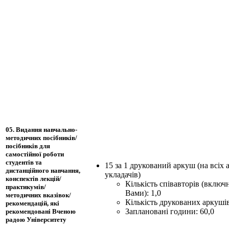
05. Видання навчально-
методичних посібників/
посібників для
самостійної роботи
студентів та
15 за 1 друкований аркуш (на всіх а
дистанційного навчання,
укладачів)
конспектів лекцій/
Кількість співавторів (включн
практикумів/
Вами): 1,0
методичних вказівок/
Кількість друкованих аркушів
рекомендацій, які
Заплановані години: 60,0
рекомендовані Вченою
радою Університету