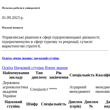
Початок роботи в університеті
01.09.2023 р.
Наукові інтереси
Управлінські рішення в сфері підприємницької діяльності;
підприємництво в сфері туризму та рекреації; сучасні
маркетингові стратегії.
Освіта, вчене звання / науковий ступінь
Освіта
Науковий ступінь
Вчене звання
Найменування
Тип
Рік
Спеціальність
Кваліфі
закладу
диплому
закінчення
Державна
агроекологічна
Аграрний
менедже
Спеціаліст
****
академія
менеджмент
економі
України
Науковий
Диплом
Диплом
Да
Шифр
Спеціальність
ступінь
(серія)
№
вид