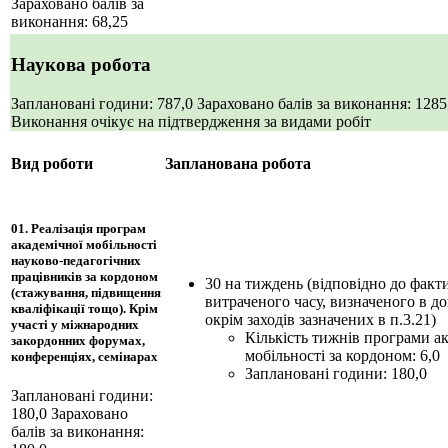
Зараховано балів за
виконання: 68,25
Наукова робота
Заплановані години: 787,0
Зараховано балів за виконання: 128
Виконання очікує на підтвердження за видами робіт
Вид роботи
Запланована робота
01. Реалізація програм
академічної мобільності
науково-педагогічних
працівників за кордоном
30 на тиждень (відповідно до факт
(стажування, підвищення
витраченого часу, визначеного в д
кваліфікації тощо). Крім
окрім заходів зазначених в п.3.21)
участі у міжнародних
Кількість тижнів програми а
закордонних форумах,
мобільності за кордоном: 6,0
конференціях, семінарах
Заплановані години: 180,0
Заплановані години:
180,0
Зараховано
балів за виконання: