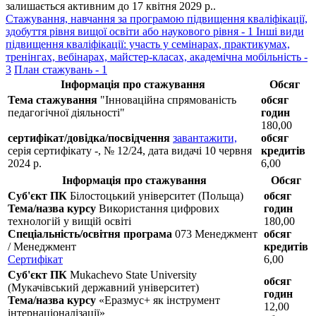
залишається активним до 17 квітня 2029 р..
Стажування, навчання за програмою підвищення кваліфікації,
здобуття рівня вищої освіти або наукового рівня - 1
Інші види
підвищення кваліфікації: участь у семінарах, практикумах,
тренінгах, вебінарах, майстер-класах, академічна мобільність -
3
План стажувань - 1
Інформація про стажування
Обсяг
Тема стажування
"Інноваційна спрямованість
обсяг
педагогічної діяльності"
годин
180,00
сертифікат/довідка/посвідчення
завантажити,
обсяг
серія сертифікату -, № 12/24, дата видачі 10 червня
кредитів
2024 р.
6,00
Інформація про стажування
Обсяг
Суб'єкт ПК
Білостоцький університет (Польща)
обсяг
Тема/назва курсу
Використання цифрових
годин
технологій у вищій освіті
180,00
Спеціальність/освітня програма
073 Менеджмент
обсяг
/ Менеджмент
кредитів
Сертифікат
6,00
Суб'єкт ПК
Mukachevo State University
обсяг
(Мукачівський державний університет)
годин
Тема/назва курсу
«Еразмус+ як інструмент
12,00
інтернаціоналізації»