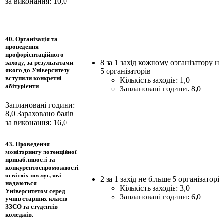
за виконання: 10,0
40. Організація та
проведення
профорієнтаційного
8 за 1 захід кожному організатору 
заходу, за результатами
якого до Університету
5 організаторів
вступили конкретні
Кількість заходів: 1,0
абітурієнти
Заплановані години: 8,0
Заплановані години:
8,0
Зараховано балів
за виконання: 16,0
43. Проведення
моніторингу потенційної
привабливості та
конкурентоспроможності
освітніх послуг, які
2 за 1 захід не більше 5 організатор
надаються
Кількість заходів: 3,0
Університетом серед
Заплановані години: 6,0
учнів старших класів
ЗЗСО та студентів
коледжів.