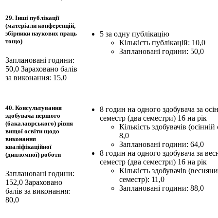
29. Інші публікації
(матеріали конференцій,
5 за одну публікацію
збірники наукових праць
тощо)
Кількість публікацій: 10,0
Заплановані години: 50,0
Заплановані години:
50,0
Зараховано балів
за виконання: 15,0
40. Консультування
8 годин на одного здобувача за осі
здобувача першого
семестр (два семестри) 16 на рік
(бакалаврського) рівня
Кількість здобувачів (осінній 
вищої освіти щодо
8,0
виконання
Заплановані години: 64,0
кваліфікаційної
8 годин на одного здобувача за ве
(дипломної) роботи
семестр (два семестри) 16 на рік
Кількість здобувачів (веснян
Заплановані години:
семестр): 11,0
152,0
Зараховано
Заплановані години: 88,0
балів за виконання:
80,0