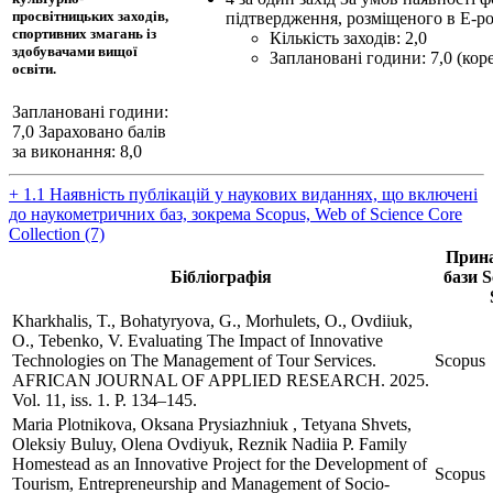
просвітницьких заходів,
підтвердження, розміщеного в Е-por
спортивних змагань із
Кількість заходів: 2,0
здобувачами вищої
Заплановані години: 7,0 (коре
освіти.
Заплановані години:
7,0
Зараховано балів
за виконання: 8,0
+ 1.1 Наявність публікацій у наукових виданнях, що включені
до наукометричних баз, зокрема Scopus, Web of Science Core
Collection (7)
Прина
Бібліографія
бази S
Kharkhalis, T., Bohatyryova, G., Morhulets, O., Ovdiiuk,
O., Tebenko, V. Evaluating The Impact of Innovative
Technologies on The Management of Tour Services.
Scopus
AFRICAN JOURNAL OF APPLIED RESEARCH. 2025.
Vol. 11, iss. 1. P. 134–145.
Maria Plotnikova, Oksana Prysiazhniuk , Tetyana Shvets,
Oleksiy Buluy, Olena Ovdiyuk, Reznik Nadiia P. Family
Homestead as an Innovative Project for the Development of
Scopus
Tourism, Entrepreneurship and Management of Socio-