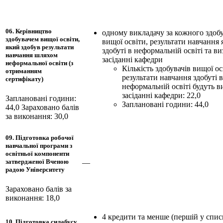
06. Керівництво
одному викладачу за кожного здоб
здобувачем вищої освіти,
вищої освіти, результати навчання 
який здобув результати
здобуті в неформальній освіті та ви
навчання шляхом
засіданні кафедри
неформальної освіти (з
Кількість здобувачів вищої ос
отриманням
результати навчання здобуті в
сертифікату)
неформальній освіті будуть в
засіданні кафедри: 22,0
Заплановані години:
Заплановані години: 44,0
44,0
Зараховано балів
за виконання: 30,0
09. Підготовка робочої
навчальної програми з
освітньої компоненти
затвердженої Вченою
—
радою Університету
Зараховано балів за
виконання: 18,0
4 кредити та менше (першій у списк
10. Підготовка силабусу