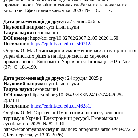
промисловості України в умовах глобальних та локальних
викликів. Ефективна економіка. 2026. № 1. С. 1-17.
Дата рекомендації до друку:
27 січня 2026 р.
Науковий напрям:
суспільні науки
Галузь науки:
економічні
DOI номер:
http://doi.org/10.32702/2307-2105.2026.1.58
Посилання:
https://eprints.zu.edu.ua/46712/
Овдіюк О. М. Організаційно-економічний механізм прийняття
управлінських рішень на підприємствах харчової
промисловості. Економіка. Управління. Інновації. 2025. № 2
(37). С. 181-199.
Дата рекомендації до друку:
24 грудня 2025 р.
Науковий напрям:
суспільні науки
Галузь науки:
економічні
DOI номер:
https://doi.org/10.35433/ISSN2410-3748-2025-
2(37)-11
Посилання:
https://eprints.zu.edu.ua/46281/
Овдіюк О. М. Стратегічні імперативи розвитку зеленого
туризму в Україні [Електронний ресурс]. Економіка та
суспільство. 2025. № 82. URL:
https://economyandsociety.in.ua/index.php/journal/article/view/7212.
(Дата перегляду: 13.02.2026).