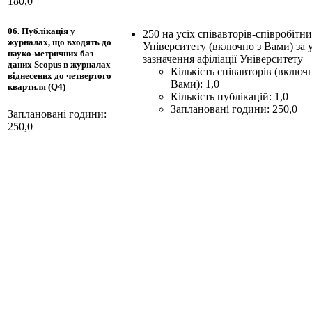
180,0
06. Публікація у
250 на усіх співавторів-співробітни
журналах, що входять до
Університету (включно з Вами) за
науко-метричних баз
зазначення афіліації Університету
даних Scopus в журналах
Кількість співавторів (включн
віднесених до четвертого
Вами): 1,0
квартиля (Q4)
Кількість публікацій: 1,0
Заплановані години: 250,0
Заплановані години:
250,0