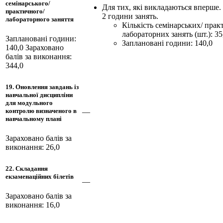
семінарського/
Для тих, які викладаються вперше.
практичного/
2 години занять.
лабораторного заняття
Кількість семінарських/ прак
лабораторних занять (шт.): 35
Заплановані години:
Заплановані години: 140,0
140,0
Зараховано
балів за виконання:
344,0
19. Оновлення завдань із
навчальної дисципліни
для модульного
контролю визначеного в
—
навчальному плані
Зараховано балів за
виконання: 26,0
22. Складання
екзаменаційних білетів
—
Зараховано балів за
виконання: 16,0