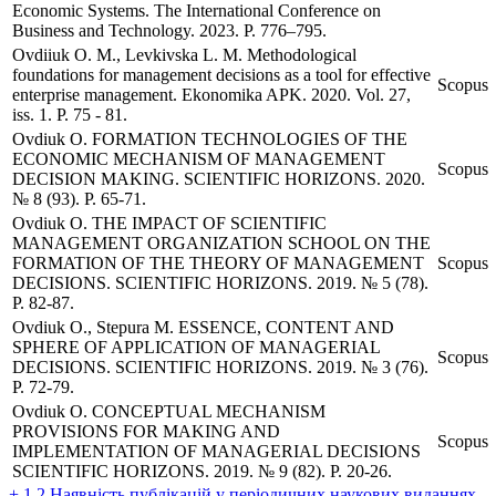
Economic Systems. The International Conference on
Business and Technology. 2023. P. 776–795.
Ovdiiuk O. M., Levkivska L. M. Methodological
foundations for management decisions as a tool for effective
Scopus
enterprise management. Ekonomika APK. 2020. Vol. 27,
iss. 1. P. 75 - 81.
Ovdiuk O. FORMATION TECHNOLOGIES OF THE
ECONOMIC MECHANISM OF MANAGEMENT
Scopus
DECISION MAKING. SCIENTIFIC HORIZONS. 2020.
№ 8 (93). P. 65-71.
Ovdiuk O. THE IMPACT OF SCIENTIFIC
MANAGEMENT ORGANIZATION SCHOOL ON THE
FORMATION OF THE THEORY OF MANAGEMENT
Scopus
DECISIONS. SCIENTIFIC HORIZONS. 2019. № 5 (78).
P. 82-87.
Ovdiuk O., Stepura M. ESSENCE, CONTENT AND
SPHERE OF APPLICATION OF MANAGERIAL
Scopus
DECISIONS. SCIENTIFIC HORIZONS. 2019. № 3 (76).
P. 72-79.
Ovdiuk O. CONCEPTUAL MECHANISM
PROVISIONS FOR MAKING AND
Scopus
IMPLEMENTATION OF MANAGERIAL DECISIONS
SCIENTIFIC HORIZONS. 2019. № 9 (82). P. 20-26.
+ 1.2 Наявність публікацій у періодичних наукових виданнях,