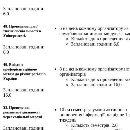
Заплановані години:
6,0
48. Проведення дня/
6 на день кожному організатору За
тижня спеціальності в
службовою запискою завідувача к
Університеті.
Кількість днів проведення зах
Заплановані години: 6,0
Заплановані години:
6,0
49. Виїзди з
8 на день кожному організатору не
профорієнтаційною
організаторів
метою до різних регіонів
України
Кількість днів проведення зах
Заплановані години: 16,0
Заплановані години:
16,0
53. Проведення
10 на семестр за умови активного
рекламної діяльності
поширення інформації, не рідше 1 
через соціальні мережі
тиждень
Кількість семестрів: 2,0
Заплановані години: