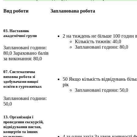
Вид роботи
Запланована робота
03. Наставник
2 на тиждень не більше 100 годин в
академічної групи
Кількість тижнів: 40,0
Заплановані години: 80,0
Заплановані години:
80,0
Зараховано балів
за виконання: 80,0
07. Систематична
виховна робота зі
50 Якщо кількість відвідувань біль
здобувачами вищої
рік
освіти в гуртожитках
Заплановані години: 50,0
Заплановані години:
50,0
13. Організація і
проведення екскурсій,
відвідування вистав,
концертів та інших
4 за один захід За умов наявності 
культурно-