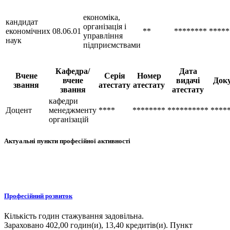
економіка,
кандидат
організація і
економічних
08.06.01
**
********
*****
управління
наук
підприємствами
Кафедра/
Дата
Вчене
Серія
Номер
вчене
видачі
Док
звання
атестату
атестату
звання
атестату
кафедри
Доцент
менеджменту
****
********
**********
****
організацій
Актуальні пункти професійної активності
Професійний розвиток
Кількість годин стажування задовільна.
Зараховано 402,00 годин(и), 13,40 кредитів(и). Пункт