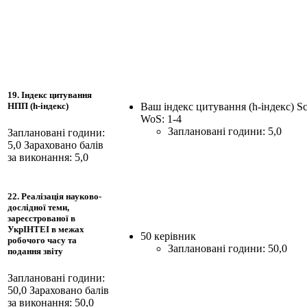
19. Індекс цитування
Ваш індекс цитування (h-індекс) S
НПП (h-індекс)
WoS: 1-4
Заплановані години: 5,0
Заплановані години:
5,0
Зараховано балів
за виконання: 5,0
22. Реалізація науково-
дослідної теми,
зареєстрованої в
УкрІНТЕІ в межах
50 керівник
робочого часу та
Заплановані години: 50,0
подання звіту
Заплановані години:
50,0
Зараховано балів
за виконання: 50,0