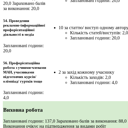
Заплановані години: 20,0
20,0
Зараховано балів
за виконання: 20,0
54. Проведення
рекламно-інформаційної
10 за статтю/ виступ одному автор
профорієнтаційної
Кількість статей/виступів: 2,0
діяльності в медіа
Заплановані години: 20,0
Заплановані години:
20,0
56. Профорієнтаційна
робота з учнями-членами
2 за захід кожному учаснику
МАН, учасниками
підготовчих курсів/
Кількість заходів: 2,0
олімпіад/ гуртків тощо
Заплановані години: 4,0
Заплановані години:
4,0
Виховна робота
Заплановані години: 137,0
Зараховано балів за виконання: 88,0
Виконання очікує на підтвердження за видами робіт