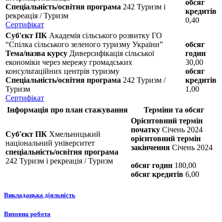
обсяг
Спеціальність/освітня програма
242 Туризм і
кредитів
рекреація / Туризм
0,40
Сертифікат
Суб'єкт ПК
Академія сільського розвитку ГО
“Спілка сільського зеленого туризму України”
обсяг
Тема/назва курсу
Диверсифікація сільської
годин
економіки через мережу громадських
30,00
консультаційних центрів туризму
обсяг
Спеціальність/освітня програма
242 Туризм /
кредитів
Туризм
1,00
Сертифікат
Інформація про план стажування
Терміни та обсяг
Орієнтовний термін
початку
Січень 2024
Суб'єкт ПК
Хмельницький
орієнтовний термін
національний університет
закінчення
Січень 2024
спеціальність/освітня програма
242 Туризм і рекреація / Туризм
обсяг годин
180,00
обсяг кредитів
6,00
Викладацька діяльність
Виховна робота