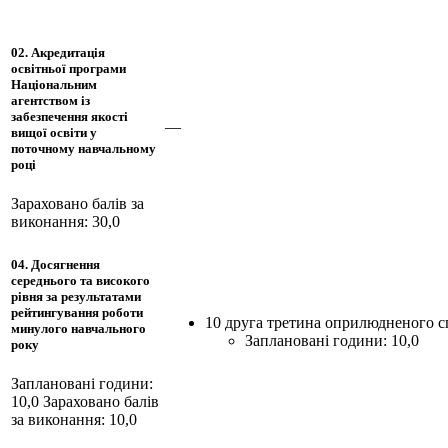
02. Акредитація
освітньої програми
Національним
агентством із
забезпечення якості
—
вищої освіти у
поточному навчальному
році
Зараховано балів за
виконання: 30,0
04. Досягнення
середнього та високого
рівня за результатами
рейтингування роботи
10 друга третина оприлюдненого 
минулого навчального
Заплановані години: 10,0
року
Заплановані години:
10,0
Зараховано балів
за виконання: 10,0