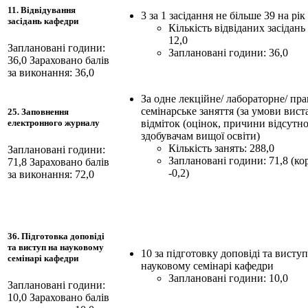
11. Відвідування
3 за 1 засідання не більше 39 на рік
засідань кафедри
Кількість відвіданих засідань
12,0
Заплановані години:
Заплановані години: 36,0
36,0
Зараховано балів
за виконання: 36,0
За одне лекційне/ лабораторне/ пра
семінарське заняття (за умови вис
25. Заповнення
відміток (оцінок, причини відсутно
електронного журналу
здобувачам вищої освіти)
Кількість занять: 288,0
Заплановані години:
Заплановані години: 71,8 (ко
71,8
Зараховано балів
-0,2)
за виконання: 72,0
36. Підготовка доповіді
та виступ на науковому
10 за підготовку доповіді та виступ
семінарі кафедри
науковому семінарі кафедри
Заплановані години: 10,0
Заплановані години:
10,0
Зараховано балів