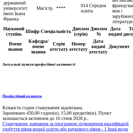
англійсько
державний
014 Середня
французьк
університет
Магістр
****
освіта
мов і
імені Івана
зарубіжно
Франка
літератур
Науковий
Диплом
Диплом
Дата
Т
Шифр
Спеціальність
ступінь
(серія)
№
видачі
дисе
Кафедра/
Дата
Вчене
Серія
Номер
вчене
видачі
Документ
звання
атестату
атестату
звання
атестату
Актуальні пункти професійної активності
Професійний розвиток
Кількість годин стажування задовільна.
Зараховано 450,00 годин(и), 15,00 кредитів(и). Пункт
залишається активним до 16 січня 2028 р..
Стажування, навчання за програмою підвищення кваліфікації,
здобуття рівня вищої освіти або наукового рівня - 1
Інші види