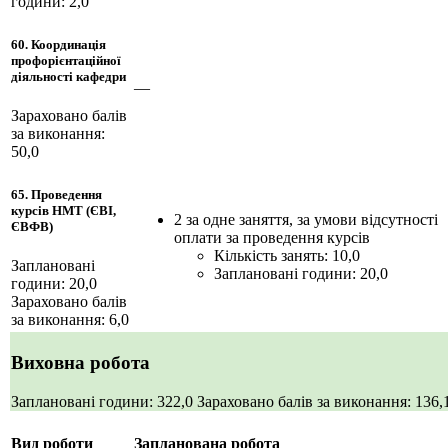
години: 2,0
60. Координація
профорієнтаційної
діяльності кафедри
—
Зараховано балів
за виконання:
50,0
65. Проведення
курсів НМТ (ЄВІ,
2 за одне заняття, за умови відсутності
ЄВФВ)
оплати за проведення курсів
Кількість занять: 10,0
Заплановані
Заплановані години: 20,0
години: 20,0
Зараховано балів
за виконання: 6,0
Виховна робота
Заплановані години: 322,0
Зараховано балів за виконання: 136
Вид роботи
Запланована робота