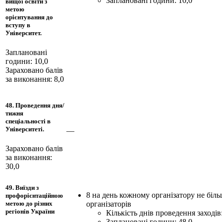
Заплановані години: 10,0
вищої освіти з
метою
орієнтування до
вступу в
Університет.
Заплановані
години: 10,0
Зараховано балів
за виконання: 8,0
48. Проведення дня/
тижня
спеціальності в
Університеті.
—
Зараховано балів
за виконання:
30,0
49. Виїзди з
8 на день кожному організатору не біль
профорієнтаційною
організаторів
метою до різних
регіонів України
Кількість днів проведення заходів:
Заплановані години: 48,0