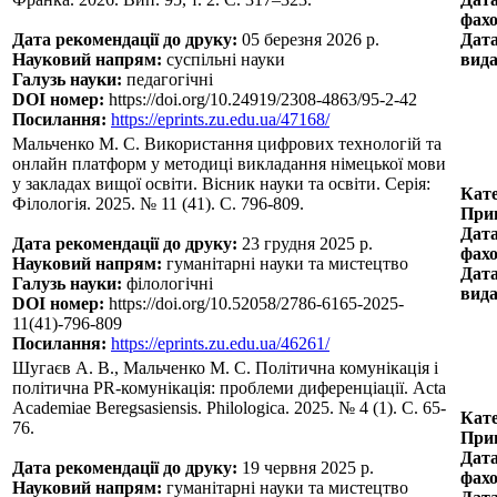
фахо
Дата рекомендації до друку:
05 березня 2026 р.
Дата
Науковий напрям:
суспільні науки
вида
Галузь науки:
педагогічні
DOI номер:
https://doi.org/10.24919/2308-4863/95-2-42
Посилання:
https://eprints.zu.edu.ua/47168/
Мальченко М. С. Використання цифрових технологій та
онлайн платформ у методиці викладання німецької мови
у закладах вищої освіти. Вісник науки та освіти. Серія:
Кате
Філологія. 2025. № 11 (41). С. 796-809.
Прин
Дата
Дата рекомендації до друку:
23 грудня 2025 р.
фахо
Науковий напрям:
гуманітарні науки та мистецтво
Дата
Галузь науки:
філологічні
вида
DOI номер:
https://doi.org/10.52058/2786-6165-2025-
11(41)-796-809
Посилання:
https://eprints.zu.edu.ua/46261/
Шугаєв А. В., Мальченко М. С. Політична комунікація і
політична PR-комунікація: проблеми диференціації. Acta
Academiae Beregsasiensis. Philologica. 2025. № 4 (1). С. 65-
Кате
76.
Прин
Дата
Дата рекомендації до друку:
19 червня 2025 р.
фахо
Науковий напрям:
гуманітарні науки та мистецтво