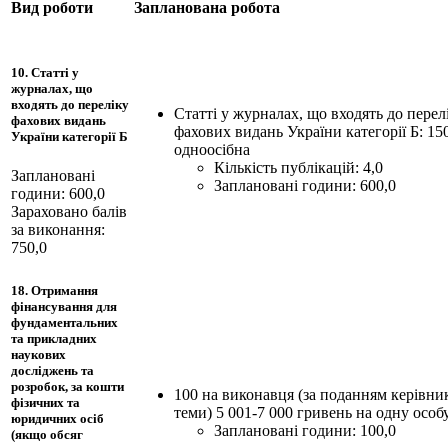
Вид роботи
Запланована робота
10. Статті у
журналах, що
входять до переліку
Статті у журналах, що входять до перел
фахових видань
фахових видань України категорії Б: 150
України категорії Б
одноосібна
Кількість публікацій: 4,0
Заплановані
Заплановані години: 600,0
години: 600,0
Зараховано балів
за виконання:
750,0
18. Отримання
фінансування для
фундаментальних
та прикладних
наукових
досліджень та
розробок, за кошти
100 на виконавця (за поданням керівни
фізичних та
теми) 5 001-7 000 гривень на одну особ
юридичних осіб
Заплановані години: 100,0
(якщо обсяг