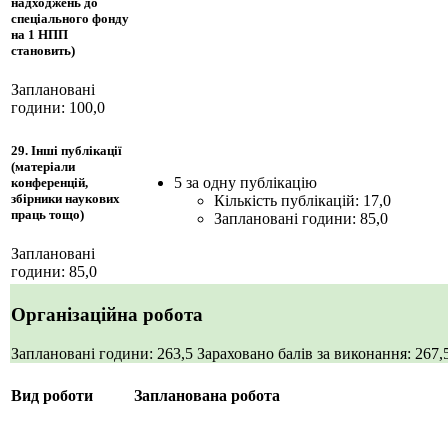
надходжень до
спеціального фонду
на 1 НПП
становить)
Заплановані
години: 100,0
29. Інші публікації
(матеріали
5 за одну публікацію
конференцій,
збірники наукових
Кількість публікацій: 17,0
праць тощо)
Заплановані години: 85,0
Заплановані
години: 85,0
Організаційна робота
Заплановані години: 263,5
Зараховано балів за виконання: 267,
Вид роботи
Запланована робота