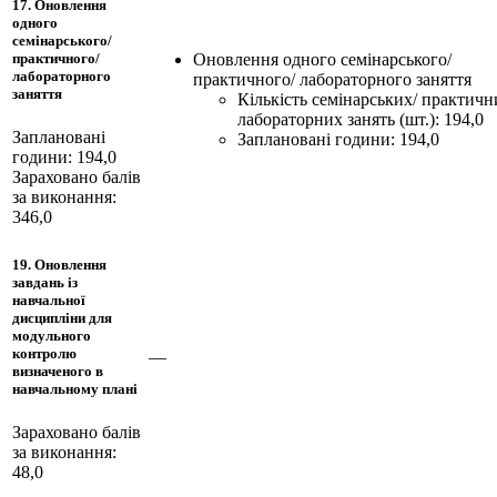
17. Оновлення
одного
семінарського/
Оновлення одного семінарського/
практичного/
лабораторного
практичного/ лабораторного заняття
заняття
Кількість семінарських/ практичн
лабораторних занять (шт.): 194,0
Заплановані
Заплановані години: 194,0
години: 194,0
Зараховано балів
за виконання:
346,0
19. Оновлення
завдань із
навчальної
дисципліни для
модульного
контролю
—
визначеного в
навчальному плані
Зараховано балів
за виконання:
48,0