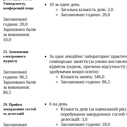
Університету,
10 за один день
конференцій тощо
Загальна кількість днів: 2,0
Заплановані години: 20,0
Заплановані
години: 20,0
Зараховано балів
за виконання:
10,0
25. Заповнення
За одне лекційне/ лабораторне/ практич
електронного
журналу
семінарське заняття (за умови виставле
відміток (оцінок, причини відсутності) 
здобувачам вищої освіти)
Заплановані
Кількість занять: 346,0
години: 86,5
Заплановані години: 86,5
Зараховано балів
за виконання:
86,5
6 на день
29. Прийом
Кількість днів (за навчальний рік)
закордонних гостей
та делегацій
перебування закордонних гостей 
делегацій: 3,0
Заплановані години: 18,0
Заплановані