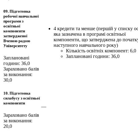
09. Підготовка
робочої навчальної
програми з
освітньої
4 кредити та менше (першій у списку ос
компоненти
яка зазначена в програмі освітньої
затвердженої
компоненти, що затверджена до початк
Вченою радою
наступного навчального року)
Університету
Кількість освітніх компонент: 6,0
Заплановані години: 36,0
Заплановані
години: 36,0
Зараховано балів
за виконання:
30,0
10. Підготовка
силабусу з освітньої
компоненти
—
Зараховано балів
за виконання:
20,0