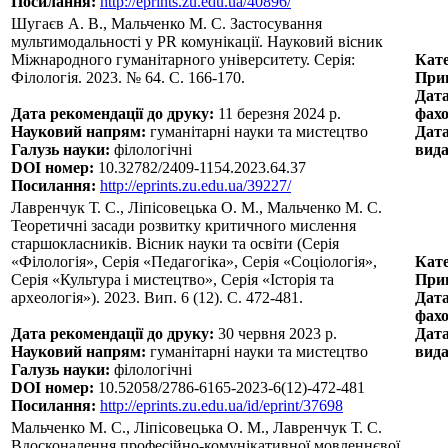
Посилання:
http://eprints.zu.edu.ua/40896/
Шугаєв А. В., Мальченко М. С. Застосування
мультимодальності у PR комунікації. Науковий вісник
Міжнародного гуманітарного університету. Серія:
Кате
Філологія. 2023. № 64. С. 166-170.
Прин
Дата
Дата рекомендації до друку:
11 березня 2024 р.
фахо
Науковий напрям:
гуманітарні науки та мистецтво
Дата
Галузь науки:
філологічні
вида
DOI номер:
10.32782/2409-1154.2023.64.37
Посилання:
http://eprints.zu.edu.ua/39227/
Лавренчук Т. С., Ліпісовецька О. М., Мальченко М. С.
Теоретичні засади розвитку критичного мислення
старшокласників. Вісник науки та освіти (Серія
«Філологія», Серія «Педагогіка», Серія «Соціологія»,
Кате
Серія «Культура і мистецтво», Серія «Історія та
Прин
археологія»). 2023. Вип. 6 (12). С. 472-481.
Дата
фахо
Дата рекомендації до друку:
30 червня 2023 р.
Дата
Науковий напрям:
гуманітарні науки та мистецтво
вида
Галузь науки:
філологічні
DOI номер:
10.52058/2786-6165-2023-6(12)-472-481
Посилання:
http://eprints.zu.edu.ua/id/eprint/37698
Мальченко М. С., Ліпісовецька О. М., Лавренчук Т. С.
Вдосконалення професійно-комунікативної мовленнєвої