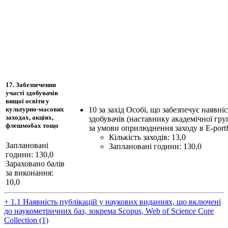
17. Забезпечення
участі здобувачів
вищої освіти у
10 за захід Особі, що забезпечує наявніс
культурно-масових
заходах, акціях,
здобувачів (наставнику академічної гру
флешмобах тощо
за умови оприлюднення заходу в Е-portf
Кількість заходів: 13,0
Заплановані
Заплановані години: 130,0
години: 130,0
Зараховано балів
за виконання:
10,0
+ 1.1 Наявність публікацій у наукових виданнях, що включені
до наукометричних баз, зокрема Scopus, Web of Science Core
Collection (1)