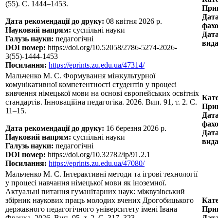
(55). С. 1444–1453.
Прин
Дата
Дата рекомендації до друку:
08 квітня 2026 р.
фахо
Науковий напрям:
суспільні науки
Дата
Галузь науки:
педагогічні
вида
DOI номер:
https://doi.org/10.52058/2786-5274-2026-
3(55)-1444-1453
Посилання:
https://eprints.zu.edu.ua/47314/
Мальченко М. С. Формування міжкультурної
комунікативної компетентності студентів у процесі
вивчення німецької мови на основі європейських освітніх
Кате
стандартів. Інноваційна педагогіка. 2026. Вип. 91, т. 2. С.
Прин
11–15.
Дата
фахо
Дата рекомендації до друку:
16 березня 2026 р.
Дата
Науковий напрям:
суспільні науки
вида
Галузь науки:
педагогічні
DOI номер:
https://doi.org/10.32782/ip/91.2.1
Посилання:
https://eprints.zu.edu.ua/47080/
Мальченко М. С. Інтерактивні методи та ігрові технології
у процесі навчання німецької мови як іноземної.
Актуальні питання гуманітарних наук: міжвузівський
збірник наукових праць молодих вчених Дрогобицького
Кате
державного педагогічного університету імені Івана
Прин
Франка. 2026. Вип. 95, т. 2. С. 317–323.
Дата