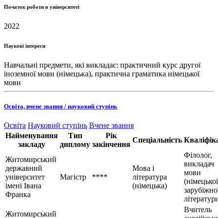
Початок роботи в університеті
2022
Наукові інтереси
Навчальні предмети, які викладає: практичний курс другої
іноземної мови (німецька), практична граматика німецької
мови
Освіта, вчене звання / науковий ступінь
Освіта
Науковий ступінь
Вчене звання
Найменування
Тип
Рік
Спеціальність
Кваліфік
закладу
диплому
закінчення
Філолог,
Житомирський
викладач
державний
Мова і
мови
університет
Магістр
****
література
(німецької
імені Івана
(німецька)
зарубіжно
Франка
літератур
Вчитель
Житомирський