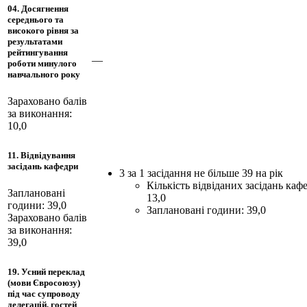
04. Досягнення
середнього та
високого рівня за
результатами
рейтингування
—
роботи минулого
навчального року
Зараховано балів
за виконання:
10,0
11. Відвідування
засідань кафедри
3 за 1 засідання не більше 39 на рік
Кількість відвіданих засідань каф
Заплановані
13,0
години: 39,0
Заплановані години: 39,0
Зараховано балів
за виконання:
39,0
19. Усний переклад
(мови Євросоюзу)
під час супроводу
делегацій, гостей