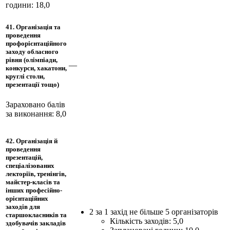
години: 18,0
41. Організація та
проведення
профорієнтаційного
заходу обласного
рівня (олімпіади,
—
конкурси, хакатони,
круглі столи,
презентації тощо)
Зараховано балів
за виконання: 8,0
42. Організація й
проведення
презентацій,
спеціалізованих
лекторіїв, тренінгів,
майстер-класів та
інших професійно-
орієнтаційних
заходів для
2 за 1 захід не більше 5 організаторів
старшокласників та
Кількість заходів: 5,0
здобувачів закладів