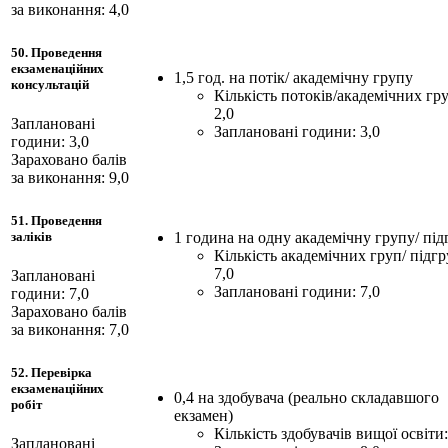
за виконання: 4,0
50. Проведення
екзаменаційних
1,5 год. на потік/ академічну групу
консультацій
Кількість потоків/академічних гру
2,0
Заплановані
Заплановані години: 3,0
години: 3,0
Зараховано балів
за виконання: 9,0
51. Проведення
1 година на одну академічну групу/ під
заліків
Кількість академічних груп/ підгр
7,0
Заплановані
Заплановані години: 7,0
години: 7,0
Зараховано балів
за виконання: 7,0
52. Перевірка
екзаменаційних
0,4 на здобувача (реально складавшого
робіт
екзамен)
Кількість здобувачів вищої освіти:
Заплановані