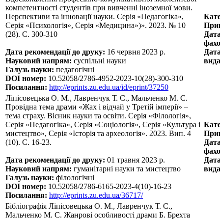
компетентності студентів при вивченні іноземної мови.
Перспективи та інновації науки. Серія «Педагогіка»,
Кате
Серія «Психологія», Серія «Медицина»)». 2023. № 10
Прин
(28). С. 300-310
Дата
фахо
Дата рекомендації до друку:
16 червня 2023 р.
Дата
Науковий напрям:
суспільні науки
вида
Галузь науки:
педагогічні
DOI номер:
10.52058/2786-4952-2023-10(28)-300-310
Посилання:
http://eprints.zu.edu.ua/id/eprint/37250
Ліпісовецька О. М., Лавренчук Т. С., Мальченко М. С.
Провідна тема драми «Жах і відчай у Третій імперії» –
тема страху. Вісник науки та освіти. Серія «Філологія»,
Серія «Педагогіка», Серія «Соціологія», Серія «Культура і
Кате
мистецтво», Серія «Історія та археологія». 2023. Вип. 4
Прин
(10). С. 16-23.
Дата
фахо
Дата рекомендації до друку:
01 травня 2023 р.
Дата
Науковий напрям:
гуманітарні науки та мистецтво
вида
Галузь науки:
філологічні
DOI номер:
10.52058/2786-6165-2023-4(10)-16-23
Посилання:
http://eprints.zu.edu.ua/36717/
Бібліографія Ліпісовецька О. М., Лавренчук Т. С.,
Мальченко М. С. Жанрові особливості драми Б. Брехта