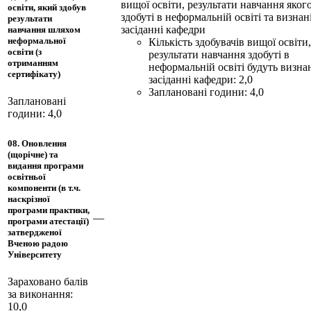
вищої освіти, результати навчання яког
освіти, який здобув
здобуті в неформальній освіті та визнан
результати
засіданні кафедри
навчання шляхом
неформальної
Кількість здобувачів вищої освіти,
освіти (з
результати навчання здобуті в
отриманням
неформальній освіті будуть визнан
сертифікату)
засіданні кафедри: 2,0
Заплановані години: 4,0
Заплановані
години: 4,0
08. Оновлення
(щорічне) та
видання програми
освітньої
компоненти (в т.ч.
наскрізної
програми практики,
—
програми атестації)
затвердженої
Вченою радою
Університету
Зараховано балів
за виконання:
10,0