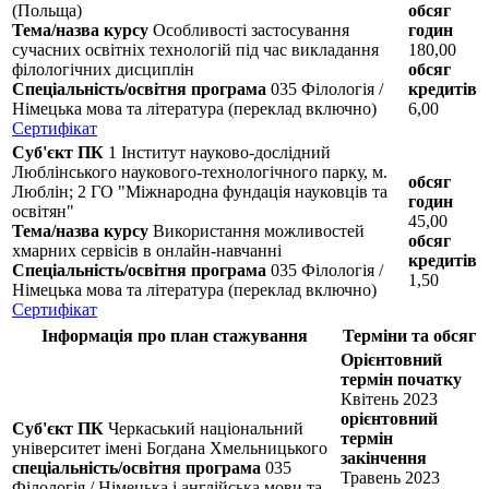
(Польща)
обсяг
Тема/назва курсу
Особливості застосування
годин
сучасних освітніх технологій під час викладання
180,00
філологічних дисциплін
обсяг
Спеціальність/освітня програма
035 Філологія /
кредитів
Німецька мова та література (переклад включно)
6,00
Сертифікат
Суб'єкт ПК
1 Інститут науково-дослідний
Люблінського наукового-технологічного парку, м.
обсяг
Люблін; 2 ГО "Міжнародна фундація науковців та
годин
освітян"
45,00
Тема/назва курсу
Використання можливостей
обсяг
хмарних сервісів в онлайн-навчанні
кредитів
Спеціальність/освітня програма
035 Філологія /
1,50
Німецька мова та література (переклад включно)
Сертифікат
Інформація про план стажування
Терміни та обсяг
Орієнтовний
термін початку
Квітень 2023
орієнтовний
Суб'єкт ПК
Черкаський національний
термін
університет імені Богдана Хмельницького
закінчення
спеціальність/освітня програма
035
Травень 2023
Філологія / Німецька і англійська мови та