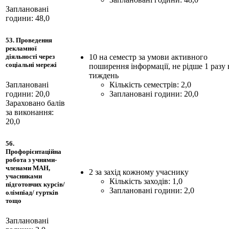
Заплановані
години: 48,0
53. Проведення
рекламної
10 на семестр за умови активного
діяльності через
соціальні мережі
поширення інформації, не рідше 1 разу 
тиждень
Кількість семестрів: 2,0
Заплановані
Заплановані години: 20,0
години: 20,0
Зараховано балів
за виконання:
20,0
56.
Профорієнтаційна
робота з учнями-
членами МАН,
2 за захід кожному учаснику
учасниками
Кількість заходів: 1,0
підготовчих курсів/
Заплановані години: 2,0
олімпіад/ гуртків
тощо
Заплановані