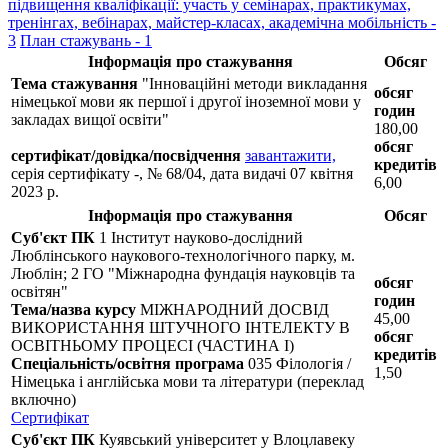
підвищення кваліфікації: участь у семінарах, практикумах,
тренінгах, вебінарах, майстер-класах, академічна мобільність -
3
План стажувань - 1
Інформація про стажування
Обсяг
Тема стажування
"Інноваційні методи викладання
обсяг
німецької мови як першої і другої іноземної мови у
годин
закладах вищої освіти"
180,00
обсяг
сертифікат/довідка/посвідчення
завантажити,
кредитів
серія сертифікату -, № 68/04, дата видачі 07 квітня
6,00
2023 р.
Інформація про стажування
Обсяг
Суб'єкт ПК
1 Інститут науково-дослідний
Люблінського наукового-технологічного парку, м.
Люблін; 2 ГО "Міжнародна фундація науковців та
обсяг
освітян"
годин
Тема/назва курсу
МІЖНАРОДНИЙ ДОСВІД
45,00
ВИКОРИСТАННЯ ШТУЧНОГО ІНТЕЛЕКТУ В
обсяг
ОСВІТНЬОМУ ПРОЦЕСІ (ЧАСТИНА I)
кредитів
Спеціальність/освітня програма
035 Філологія /
1,50
Німецька і англійська мови та літератури (переклад
включно)
Сертифікат
Суб'єкт ПК
Куявський університет у Влоцлавеку