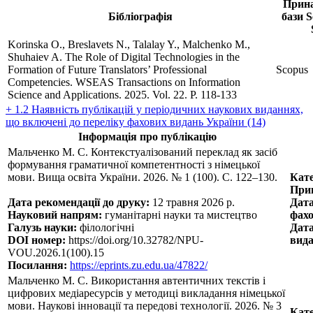
Прина
Бібліографія
бази S
Korinska O., Breslavets N., Talalay Y., Malchenko M.,
Shuhaiev A. The Role of Digital Technologies in the
Formation of Future Translators’ Professional
Scopus
Competencies. WSEAS Transactions on Information
Science and Applications. 2025. Vol. 22. P. 118-133
+ 1.2 Наявність публікацій у періодичних наукових виданнях,
що включені до переліку фахових видань України (14)
Інформація про публікацію
Мальченко М. С. Контекстуалізований переклад як засіб
формування граматичної компетентності з німецької
мови. Вища освіта України. 2026. № 1 (100). С. 122–130.
Кате
Прин
Дата рекомендації до друку:
12 травня 2026 р.
Дата
Науковий напрям:
гуманітарні науки та мистецтво
фахо
Галузь науки:
філологічні
Дата
DOI номер:
https://doi.org/10.32782/NPU-
вида
VOU.2026.1(100).15
Посилання:
https://eprints.zu.edu.ua/47822/
Мальченко М. С. Використання автентичних текстів і
цифрових медіаресурсів у методиці викладання німецької
мови. Наукові інновації та передові технології. 2026. № 3
Кате