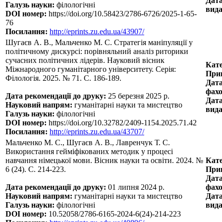
Дата
Галузь науки:
філологічні
вида
DOI номер:
https://doi.org/10.58423/2786-6726/2025-1-65-
76
Посилання:
http://eprints.zu.edu.ua/43907/
Шугаєв А. В., Мальченко М. С. Стратегія маніпуляції у
політичному дискурсі: порівняльний аналіз риторики
сучасних політичних лідерів. Науковий вісник
Кате
Міжнародного гуманітарного університету. Серія:
Прин
Філологія. 2025. № 71. С. 186-189.
Дата
фахо
Дата рекомендації до друку:
25 березня 2025 р.
Дата
Науковий напрям:
гуманітарні науки та мистецтво
вида
Галузь науки:
філологічні
DOI номер:
https://doi.org/10.32782/2409-1154.2025.71.42
Посилання:
http://eprints.zu.edu.ua/43707/
Мальченко М. С., Шугаєв А. В., Лавренчук Т. С.
Використання гейміфікованих методик у процесі
навчання німецької мови. Вісник науки та освіти. 2024. №
Кате
6 (24). С. 214-223.
Прин
Дата
Дата рекомендації до друку:
01 липня 2024 р.
фахо
Науковий напрям:
гуманітарні науки та мистецтво
Дата
Галузь науки:
філологічні
вида
DOI номер:
10.52058/2786-6165-2024-6(24)-214-223