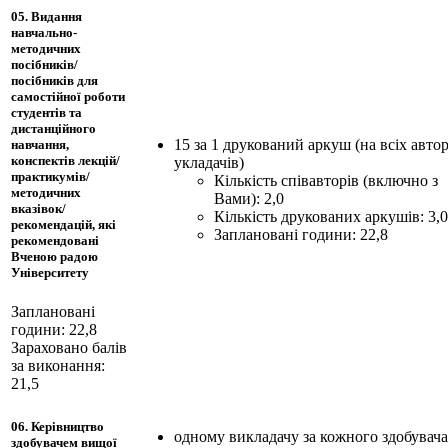
05. Видання
навчально-
методичних
посібників/
посібників для
самостійної роботи
студентів та
дистанційного
15 за 1 друкований аркуш (на всіх автор
навчання,
конспектів лекцій/
укладачів)
практикумів/
Кількість співавторів (включно з
методичних
Вами): 2,0
вказівок/
Кількість друкованих аркушів: 3,
рекомендацій, які
Заплановані години: 22,8
рекомендовані
Вченою радою
Університету
Заплановані
години: 22,8
Зараховано балів
за виконання:
21,5
06. Керівництво
одному викладачу за кожного здобувача
здобувачем вищої