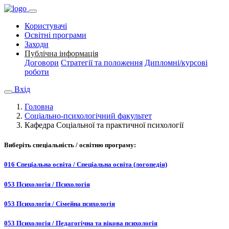
Користувачі
Освітні програми
Заходи
Публічна інформація
Договори
Стратегії та положення
Дипломні/курсові
роботи
Вхід
Головна
Соціально-психологічний факультет
Кафедра Соціальної та практичної психології
Виберіть спеціальність / освітню програму:
016 Спеціальна освіта / Спеціальна освіта (логопедія)
053 Психологія / Психологія
053 Психологія / Сімейна психологія
053 Психологія / Педагогічна та вікова психологія