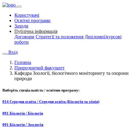
Користувачі
Освітні програми
Заходи
Публічна інформація
Договори
Стратегії та положення
Дипломні/курсові
роботи
Вхід
Головна
Природничий факультет
Кафедра Зоології, біологічного моніторингу та охорони
природи
Виберіть спеціальність / освітню програму:
014 Середня освіта / Середня освіта (Біологія та хімія)
091 Біологія / Біологія
091 Біологія / Зоологія