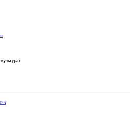
ти
 культура)
026