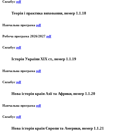
Силабус
pdf
Теорія і практика виховання, номер 1.1.18
Навчальна програма
pdf
Робоча програма 2026/2027
pdf
Силабус
pdf
Історія України XIX ст., номер 1.1.19
Навчальна програма
pdf
Силабус
pdf
Нова історія країн Азії та Африки, номер 1.1.20
Навчальна програма
pdf
Силабус
pdf
Нова історія країн Європи та Америки, номер 1.1.21