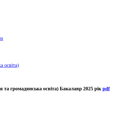
ти
а освіта)
ія та громадянська освіта) Бакалавр 2025 рік
pdf