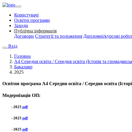
Користувачі
Освітні програми
Заходи
Публічна інформація
Договори
Стратегії та положення
Дипломні/курсові робо
Вхід
Головна
A4 Середня освіта / Середня освіта (Історія та громадянськ
Бакалавр
2025
Освітня програма
A4 Середня освіта / Середня освіта (Істор
Модернізація ОП:
- 2025
pdf
- 2025
pdf
- 2025
pdf