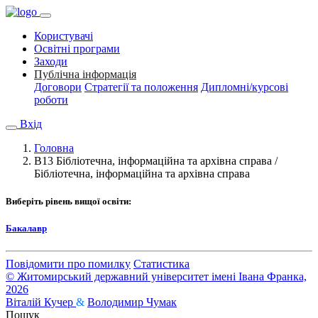
Користувачі
Освітні програми
Заходи
Публічна інформація
Договори
Стратегії та положення
Дипломні/курсові
роботи
Вхід
Головна
B13 Бібліотечна, інформаційна та архівна справа /
Бібліотечна, інформаційна та архівна справа
Виберіть рівень вищої освіти:
Бакалавр
Повідомити про помилку
Статистика
© Житомирський державний університет імені Івана Франка,
2026
Віталій Кучер
&
Володимир Чумак
Пошук