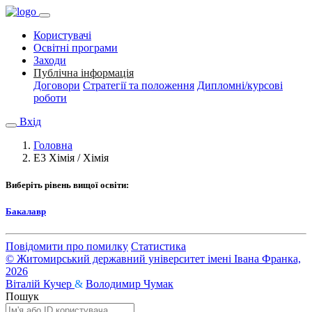
Користувачі
Освітні програми
Заходи
Публічна інформація
Договори
Стратегії та положення
Дипломні/курсові
роботи
Вхід
Головна
E3 Хімія / Хімія
Виберіть рівень вищої освіти:
Бакалавр
Повідомити про помилку
Статистика
© Житомирський державний університет імені Івана Франка,
2026
Віталій Кучер
&
Володимир Чумак
Пошук