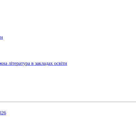
ти
жна література в закладах освіти
026