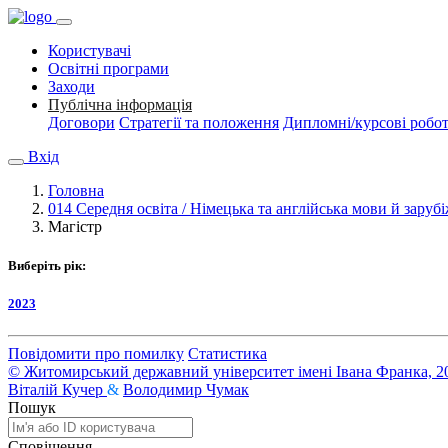
Користувачі
Освітні програми
Заходи
Публічна інформація
Договори
Стратегії та положення
Дипломні/курсові робо
Вхід
Головна
014 Середня освіта / Німецька та англійська мови й зарубі
Магістр
Виберіть рік:
2023
Повідомити про помилку
Статистика
© Житомирський державний університет імені Івана Франка, 2
Віталій Кучер
&
Володимир Чумак
Пошук
Сповіщення