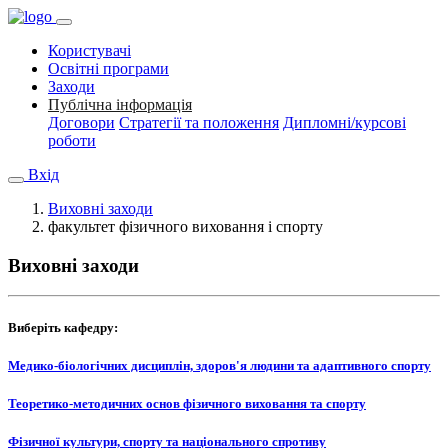
Користувачі
Освітні програми
Заходи
Публічна інформація
Договори
Стратегії та положення
Дипломні/курсові
роботи
Вхід
Виховні заходи
факультет фізичного виховання і спорту
Виховні заходи
Виберіть кафедру:
Медико-біологічних дисциплін, здоров'я людини та адаптивного спорту
Теоретико-методичних основ фізичного виховання та спорту
Фізичної культури, спорту та національного спротиву