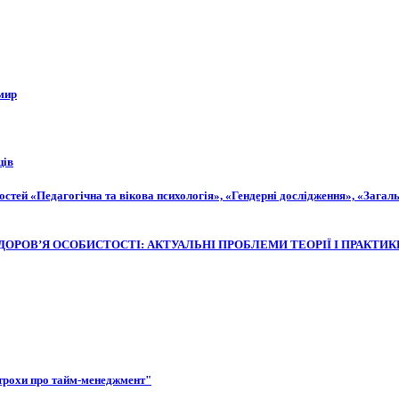
мир
ців
ьностей «Педагогічна та вікова психологія», «Гендерні дослідження», «Загал
Е ЗДОРОВ’Я ОСОБИСТОСТІ: АКТУАЛЬНІ ПРОБЛЕМИ ТЕОРІЇ І ПРАКТИК
о трохи про тайм-менеджмент"