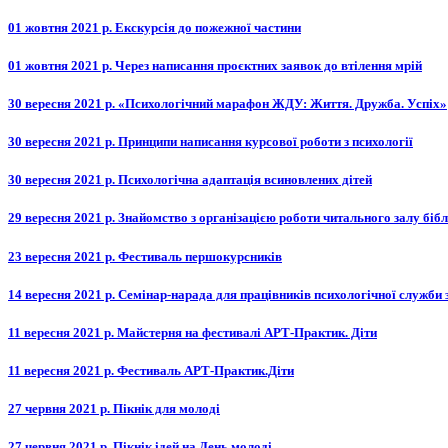
01 жовтня 2021 р. Екскурсія до пожежної частини
01 жовтня 2021 р. Через написання проєктних заявок до втілення мрій
30 вересня 2021 р. «Психологічний марафон ЖДУ: Життя. Дружба. Успіх»
30 вересня 2021 р. Принципи написання курсової роботи з психології
30 вересня 2021 р. Психологічна адаптація всиновлених дітей
29 вересня 2021 р. Знайомство з організацією роботи читального залу бі
23 вересня 2021 р. Фестиваль першокурсників
14 вересня 2021 р. Семінар-нарада для працівників психологічної служби з
11 вересня 2021 р. Майстерня на фестивалі АРТ-Практик. Діти
11 вересня 2021 р. Фестиваль АРТ-Практик.Діти
27 червня 2021 р. Пікнік для молоді
27 червня 2021 р. Пікнік ідей на День молоді