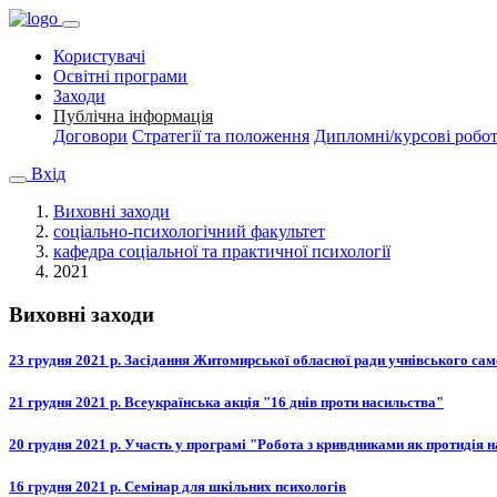
Користувачі
Освітні програми
Заходи
Публічна інформація
Договори
Стратегії та положення
Дипломні/курсові робо
Вхід
Виховні заходи
соціально-психологічний факультет
кафедра соціальної та практичної психології
2021
Виховні заходи
23 грудня 2021 р. Засідання Житомирської обласної ради учнівського са
21 грудня 2021 р. Всеукраїнська акція "16 днів проти насильства"
20 грудня 2021 р. Участь у програмі "Робота з кривдниками як протидія н
16 грудня 2021 р. Семінар для шкільних психологів