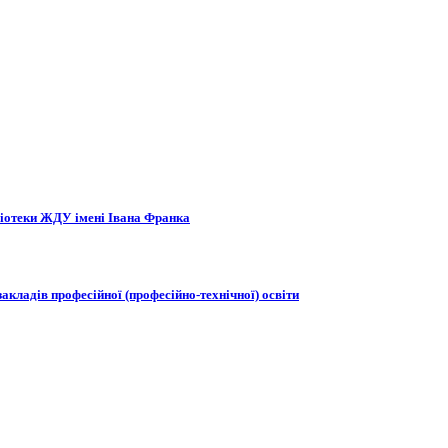
бліотеки ЖДУ імені Івана Франка
акладів професійної (професійно-технічної) освіти