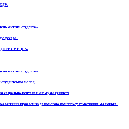
 ЖДУ.
день життям студента»
професора.
Й ПІДПРИЄМЕЦЬ!»
день життям студента»
у студентської молоді
 на соціально-психологічному факультеті
психологічних проблем за допомогою комплексу тематичних малюнків"