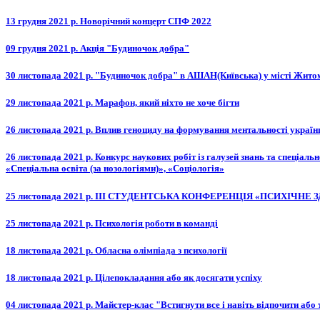
13 грудня 2021 р. Новорічний концерт СПФ 2022
09 грудня 2021 р. Акція "Будиночок добра"
30 листопада 2021 р. "Будиночок добра" в АШАН(Київська) у місті Жито
29 листопада 2021 р. Марафон, який ніхто не хоче бігти
26 листопада 2021 р. Вплив геноциду на формування ментальності україн
26 листопада 2021 р. Конкурс наукових робіт із галузей знань та спеціал
«Спеціальна освіта (за нозологіями)», «Соціологія»
25 листопада 2021 р. ІII СТУДЕНТСЬКА КОНФЕРЕНЦІЯ «ПСИХІЧН
25 листопада 2021 р. Психологія роботи в команді
18 листопада 2021 р. Обласна олімпіада з психології
18 листопада 2021 р. Цілепокладання або як досягати успіху
04 листопада 2021 р. Майстер-клас "Встигнути все і навіть відпочити аб