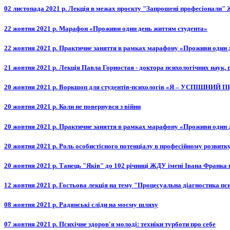
02 листопада 2021 р. Лекція в межах проєкту "Запрошені професіонали"
22 жовтня 2021 р. Марафон «Проживи один день життям студента»
22 жовтня 2021 р. Практичне заняття в рамках марафону «Проживи один 
21 жовтня 2021 р. Лекція Павла Горностая - доктора психологічних наук, 
20 жовтня 2021 р. Воркшоп для студентів-психологів «Я – УСПІШНИ
20 жовтня 2021 р. Коли не повернувся з війни
20 жовтня 2021 р. Практичне заняття в рамках марафону «Проживи один 
20 жовтня 2021 р. Роль особистісного потенціалу в професійному розвитк
20 жовтня 2021 р. Танець "Яків" до 102 річниці ЖДУ імені Івана Франка
12 жовтня 2021 р. Гостьова лекція на тему "Процесуальна діагностика 
08 жовтня 2021 р. Радянські сліди на моєму шляху
07 жовтня 2021 р. Психічне здоров'я молоді: техніки турботи про себе