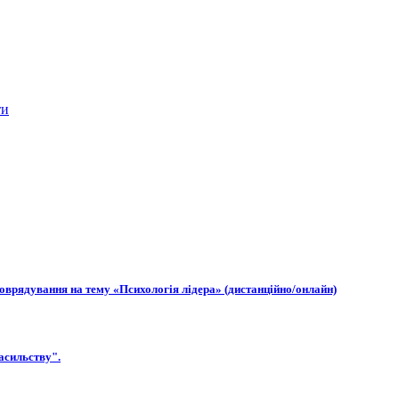
ти
моврядування на тему «Психологія лідера» (дистанційно/онлайн)
асильству".