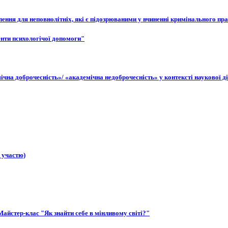
влення для неповнолітніх, які є підозрюваними у вчиненні кримінального п
енти психологічої допомоги"
мічна доброчесність»/ «академічна недоброчесність» у контексті наукової д
ю участю)
айстер-клас "Як знайти себе в мінливому світі?"