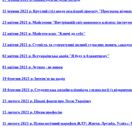
11 червня 2021 р. Круглий стіл щодо реалізації проєкту "Програма відно
23 квітня 2021 р. Майстерня "Внутрішній світ кризового клієнта: інструм
22 квітня 2021 р. Майстер-клас "Ключі до себе"
13 квітня 2021 р. Сутність та суперечливі позиції сучасних понять «акаде
02 квітня 2021 р. Всеукраїнська акція "Я буду в блакитному"
01 квітня 2021 р. Аутизм - не вирок
19 березня 2021 р. Інтерв'ю на радіо
18 березня 2021 р. Студентська онлайн-олімпіада з психології (з відкрито
25 лютого 2021 р. Цікаві факти про Лесю Українку
15 лютого 2021 р. Обери професію
11 лютого 2021 р. Психологічний марафон ЖДУ: Життя. Дружба. Успіх»: М