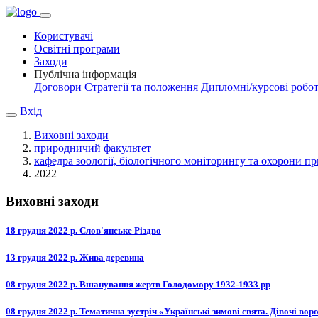
Користувачі
Освітні програми
Заходи
Публічна інформація
Договори
Стратегії та положення
Дипломні/курсові робо
Вхід
Виховні заходи
природничий факультет
кафедра зоології, біологічного моніторингу та охорони п
2022
Виховні заходи
18 грудня 2022 р. Слов'янське Різдво
13 грудня 2022 р. Жива деревина
08 грудня 2022 р. Вшанування жертв Голодомору 1932-1933 рр
08 грудня 2022 р. Тематична зустріч «Українські зимові свята. Дівочі вор