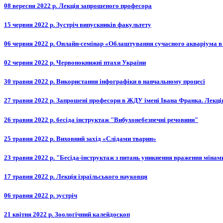
08 вересня 2022 р. Лекція запрошеного професора
15 червня 2022 р. Зустріч випускників факультету
06 червня 2022 р. Онлайн-семінар «Облаштування сучасного акваріума в
02 червня 2022 р. Червонокнижні птахи України
30 травня 2022 р. Використання інфографіки в навчальному процесі
27 травня 2022 р. Запрошені професори в ЖДУ імені Івана Франка. Лекція
26 травня 2022 р. бесіда інструктаж "Вибухонебезпечні речовини"
25 травня 2022 р. Виховний захід «Слідами тварин»
23 травня 2022 р. "Бесіда-інструктаж з питань уникнення враження мінам
17 травня 2022 р. Лекція ізраїльського науковця
06 травня 2022 р. зустріч
21 квітня 2022 р. Зоологічний калейдоскоп