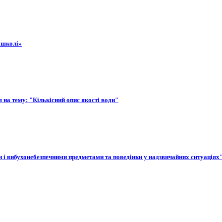
 школі»
 на тему: "Кількісний опис якості води"
и і вибухонебезпечними предметами та поведінки у надзвичайних ситуаціях