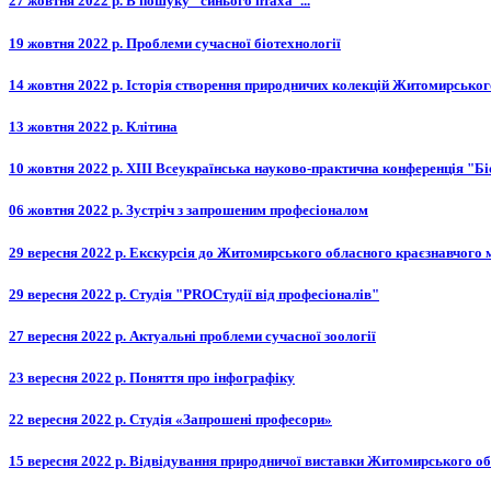
27 жовтня 2022 р. В пошуку "синього птаха"...
19 жовтня 2022 р. Проблеми сучасної біотехнології
14 жовтня 2022 р. Історія створення природничих колекцій Житомирсько
13 жовтня 2022 р. Клітина
10 жовтня 2022 р. XІІІ Всеукраїнська науково-практична конференція "Бі
06 жовтня 2022 р. Зустріч з запрошеним професіоналом
29 вересня 2022 р. Екскурсія до Житомирського обласного краєзнавчого
29 вересня 2022 р. Студія "PROСтудії від професіоналів"
27 вересня 2022 р. Актуальні проблеми сучасної зоології
23 вересня 2022 р. Поняття про інфографіку
22 вересня 2022 р. Студія «Запрошені професори»
15 вересня 2022 р. Відвідування природничої виставки Житомирського о