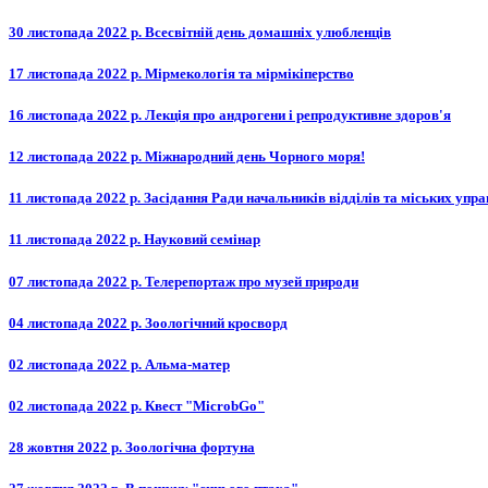
30 листопада 2022 р. Всесвітній день домашніх улюбленців
17 листопада 2022 р. Мірмекологія та мірмікіперство
16 листопада 2022 р. Лекція про андрогени і репродуктивне здоров'я
12 листопада 2022 р. Міжнародний день Чорного моря!
11 листопада 2022 р. Засідання Ради начальників відділів та міських упр
11 листопада 2022 р. Науковий семінар
07 листопада 2022 р. Телерепортаж про музей природи
04 листопада 2022 р. Зоологічний кросворд
02 листопада 2022 р. Альма-матер
02 листопада 2022 р. Квест "MicrobGo"
28 жовтня 2022 р. Зоологічна фортуна