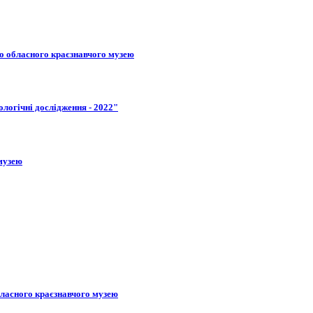
го обласного краєзнавчого музею
ологічні дослідження - 2022"
 музею
бласного краєзнавчого музею