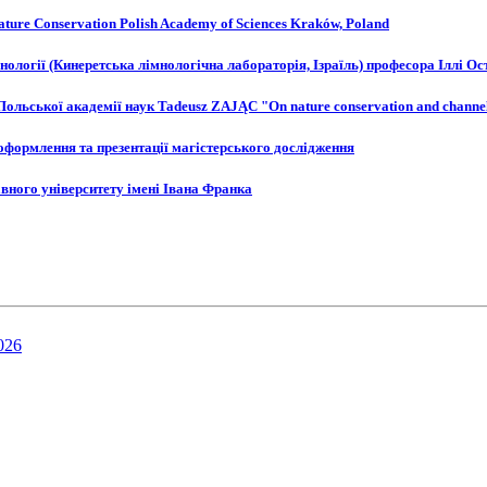
 Nature Conservation Polish Academy of Sciences Kraków, Poland
мнології (Кинеретська лімнологічна лабораторія, Ізраїль) професора Іллі О
Польської академії наук Tadeusz ZAJĄC "On nature conservation and channel
оформлення та презентації магістерського дослідження
авного університету імені Івана Франка
026