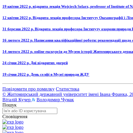
19 квітня 2022 р. відкрита лекція Wojciech Solarz, professor of Institute of
12 квітня 2022 р. Відкрита лекція професора Інституту Океанографії і Лі
31 березня 2022 р. Відкрита лекція професора Інституту охорони природи 
16 лютого 2022 р. Написання кваліфікаційної роботи: рекомендації щодо 
14 лютого 2022 р. оnline екскурсія до Музею історії Житомирського держ
24 січня 2022 р. Дні відкритих дверей
19 січня 2022 р. День селфі в Музеї природи ЖДУ
Повідомити про помилку
Статистика
© Житомирський державний університет імені Івана Франка, 2
Віталій Кучер
&
Володимир Чумак
Пошук
Сповіщення