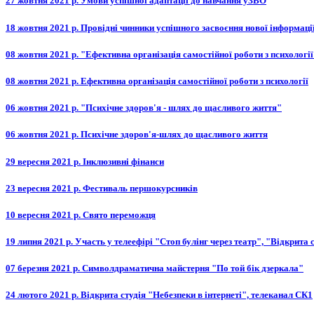
27 жовтня 2021 р. Умови успішної адаптації до навчання уЗВО
18 жовтня 2021 р. Провідні чинники успішного засвоєння нової інформаці
08 жовтня 2021 р. "Ефективна організація самостійної роботи з психології
08 жовтня 2021 р. Ефективна організація самостійної роботи з психології
06 жовтня 2021 р. "Психічне здоров'я - шлях до щасливого життя"
06 жовтня 2021 р. Психічне здоров'я-шлях до щасливого життя
29 вересня 2021 р. Інклюзивні фінанси
23 вересня 2021 р. Фестиваль першокурсників
10 вересня 2021 р. Свято переможця
19 липня 2021 р. Участь у телеефірі "Стоп булінг через театр", "Відкрита 
07 березня 2021 р. Символдраматична майстерня "По той бік дзеркала"
24 лютого 2021 р. Відкрита студія "Небезпеки в інтернеті", телеканал СК1