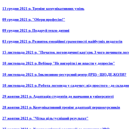
13 грудня 2021 р. Тренінг комунікативних умінь
09 грудня 2021 р. "Обери професію!"
09 грудня 2021 р. Подаруй тепло дитині
03 грудня 2021 р. Розвиток емоційної грамотності майбутніх педагогів
15 листопада 2021 р. "Початок логопедичної кар'єри. З чого починати ло
10 листопада 2021 р. Вебінар "Не вигоріти і не впасти у депресію"
10 листопада 2021 р. Інклюзивно-ресурсний центр (ІРЦ) - ЩО,ДЕ,КОЛИ?
10 листопада 2021 р. Робота логопеда у садочку: від простого - до складно
29 жовтня 2021 р. Адаптація студентів до навчання в університеті
28 жовтня 2021 р. Комунікативний тренінг адаптації першокурсників
27 жовтня 2021 р. "Чітка ціль=успіший результат"