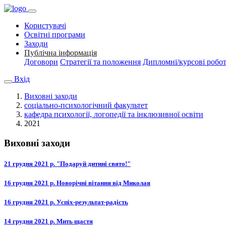
Користувачі
Освітні програми
Заходи
Публічна інформація
Договори
Стратегії та положення
Дипломні/курсові робо
Вхід
Виховні заходи
соціально-психологічний факультет
кафедра психології, логопедії та інклюзивної освіти
2021
Виховні заходи
21 грудня 2021 р. "Подаруй дитині свято!"
16 грудня 2021 р. Новорічні вітання від Миколая
16 грудня 2021 р. Успіх-результат-радість
14 грудня 2021 р. Мить щастя