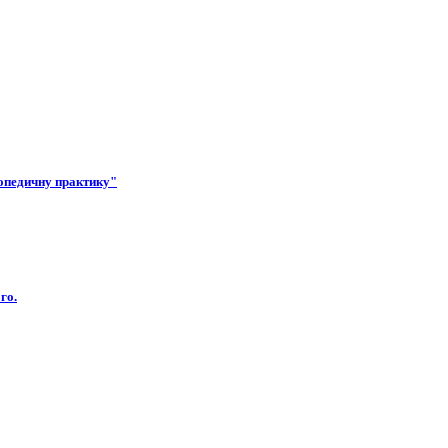
гопедичну практику"
го.