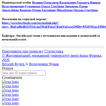
Відповідальні особи:
Вознюк Олександр Васильович
Гаращук Кирило
Володимирович
Гуманкова Ольга Сергіївна
Зимовець Олена
Анатоліївна
Кравець Олена Євгенівна
Михайлова Оксана Сергіївна
Посилання на соціальні мережі:
https://www.facebook.com/permalink.php?
story_fbid=pfbid02UN1tLuu3WnFPusxCKiutVn2wwj2MDey9N2fV82acZfM
Кафедра:
Англійської мови з методиками викладання в дошкільній та
початковій освіті
Повідомити про помилку
Статистика
© Житомирський державний університет імені Івана Франка,
2026
Віталій Кучер
&
Володимир Чумак
Пошук
Сповіщення