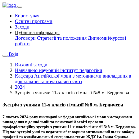
Користувачі
Освітні програми
Заходи
Публічна інформація
Договори
Стратегії та положення
Дипломні/курсові
роботи
Вхід
Виховні заходи
Навчально-науковий інститут педагогіки
Кафедра Англійської мови з методиками викладання в
дошкільній та початковій освіті
2024
Зустріч з учнями 11-х класів гімназії №8 м. Бердичева
Зустріч з учнями 11-х класів гімназії №8 м. Бердичева
7 лютого 2024 року викладачі кафедри англійської мови з методиками
викладання в дошкільній та початковій освіті провели
профорієнтаційну зустріч з учнями 11-х класів гімназії №8 м. Бердичева.
Під час зустрічі учні та педагоги обговорили оптимальний шлях вибору
професії та ознайомились зі спеціальностями ЖДУ ім. Івана Франка.