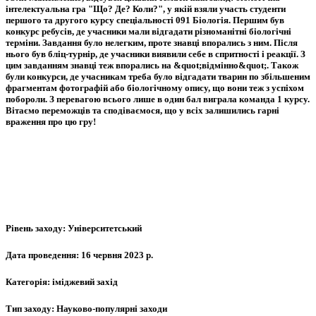
інтелектуальна гра "Що? Де? Коли?", у якій взяли участь студенти
першого та другого курсу спеціальності 091 Біологія. Першим був
конкурс ребусів, де учасники мали відгадати різноманітні біологічні
терміни. Завдання було нелегким, проте знавці впорались з ним. Після
нього був бліц-турнір, де учасники виявили себе в спритності і реакції. З
цим завданням знавці теж впорались на &quot;відмінно&quot;. Також
були конкурси, де учасникам треба було відгадати тварин по збільшеним
фрагментам фотографій або біологічному опису, що вони теж з успіхом
побороли. З перевагою всього лише в один бал виграла команда 1 курсу.
Вітаємо переможців та сподіваємося, що у всіх залишились гарні
враження про цю гру!
Рівень заходу:
Університетський
Дата проведення:
16 червня 2023 р.
Категорія:
іміджевий захід
Тип заходу:
Науково-популярні заходи