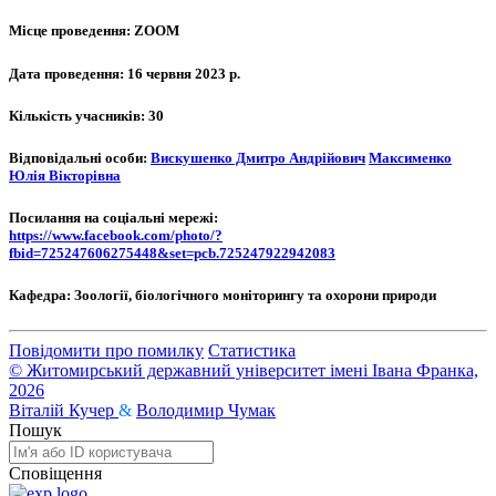
Місце проведення:
ZOOM
Дата проведення:
16 червня 2023 р.
Кількість учасників:
30
Відповідальні особи:
Вискушенко Дмитро Андрійович
Максименко
Юлія Вікторівна
Посилання на соціальні мережі:
https://www.facebook.com/photo/?
fbid=725247606275448&set=pcb.725247922942083
Кафедра:
Зоології, біологічного моніторингу та охорони природи
Повідомити про помилку
Статистика
© Житомирський державний університет імені Івана Франка,
2026
Віталій Кучер
&
Володимир Чумак
Пошук
Сповіщення