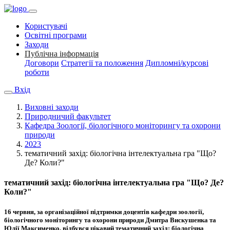
Користувачі
Освітні програми
Заходи
Публічна інформація
Договори
Стратегії та положення
Дипломні/курсові
роботи
Вхід
Виховні заходи
Природничий факультет
Кафедра Зоології, біологічного моніторингу та охорони
природи
2023
тематичний захід: біологічна інтелектуальна гра "Що?
Де? Коли?"
тематичний захід: біологічна інтелектуальна гра "Що? Де?
Коли?"
16 червня, за організаційної підтримки доцентів кафедри зоології,
біологічного моніторингу та охорони природи Дмитра Вискушенка та
Юлії Максименко, відбувся цікавий тематичний захід: біологічна