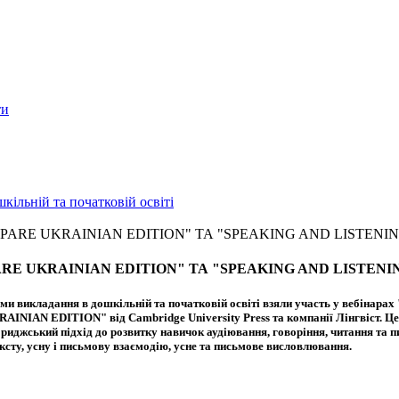
ти
ільній та початковій освіті
EPARE UKRAINIAN EDITION" ТА "SPEAKING AND LISTENI
ARE UKRAINIAN EDITION" ТА "SPEAKING AND LISTENI
одиками викладання в дошкільній та початковій освіті взяли участь у в
EDITION" від Cambridge University Press та компанії Лінгвіст. Це пр
риджський підхід до розвитку навичок аудіювання, говоріння, читання та п
сту, усну і письмову взаємодію, усне та письмове висловлювання.