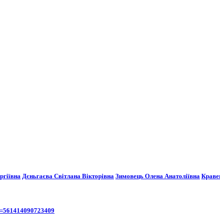
ргіївна
Дєньгаєва Світлана Вікторівна
Зимовець Олена Анатоліївна
Краве
id=561414090723409