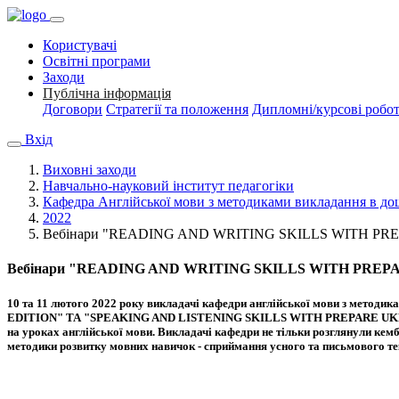
Користувачі
Освітні програми
Заходи
Публічна інформація
Договори
Стратегії та положення
Дипломні/курсові робо
Вхід
Виховні заходи
Навчально-науковий інститут педагогіки
Кафедра Англійської мови з методиками викладання в дошк
2022
Вебінари "READING AND WRITING SKILLS WITH PR
Вебінари "READING AND WRITING SKILLS WITH PREP
10 та 11 лютого 2022 року викладачі кафедри англійської мови з мет
EDITION" ТА "SPEAKING AND LISTENING SKILLS WITH PREPARE UKRAINIAN 
на уроках англійської мови. Викладачі кафедри не тільки розглянули кемб
методики розвитку мовних навичок - сприймання усного та письмового тек