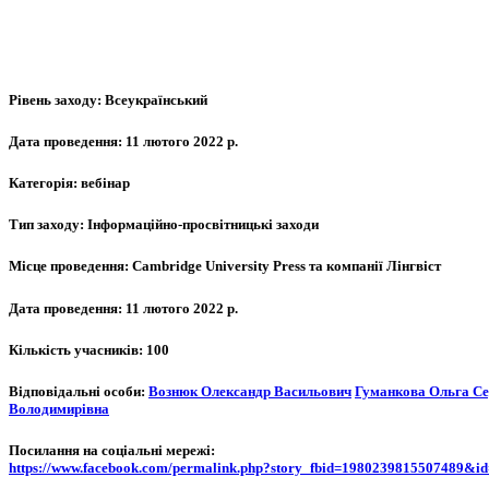
Рівень заходу:
Всеукраїнський
Дата проведення:
11 лютого 2022 р.
Категорія:
вебінар
Тип заходу:
Інформаційно-просвітницькі заходи
Місце проведення:
Cambridge University Press та компанії Лінгвіст
Дата проведення:
11 лютого 2022 р.
Кількість учасників:
100
Відповідальні особи:
Вознюк Олександр Васильович
Гуманкова Ольга Се
Володимирівна
Посилання на соціальні мережі:
https://www.facebook.com/permalink.php?story_fbid=1980239815507489&