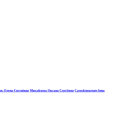
ць Олена Євгенівна
Михайлова Оксана Сергіївна
Самойлюкевич Інна